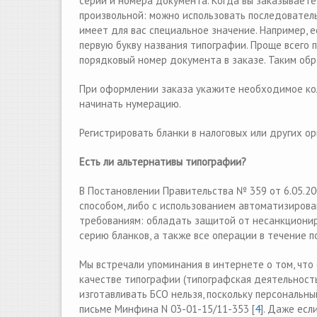
серии и номера документа. Когда вы заказываете
произвольной: можно использовать последователь
имеет для вас специальное значение. Например, 
первую букву названия типографии. Проще всего п
порядковый номер документа в заказе. Таким обр
При оформлении заказа укажите необходимое кол
начинать нумерацию.
Регистрировать бланки в налоговых или других ор
Есть ли альтернативы типографии?
В Постановлении Правительства № 359 от 6.05.20
способом, либо с использованием автоматизиро
требованиям: обладать защитой от несанкционир
серию бланков, а также все операции в течение 
Mы встречали упоминания в интернете о том, что
качестве типографии (типографская деятельность
изготавливать БСО нельзя, поскольку персональны
письме Минфина N 03-01-15/11-353 [
4
]. Даже есл