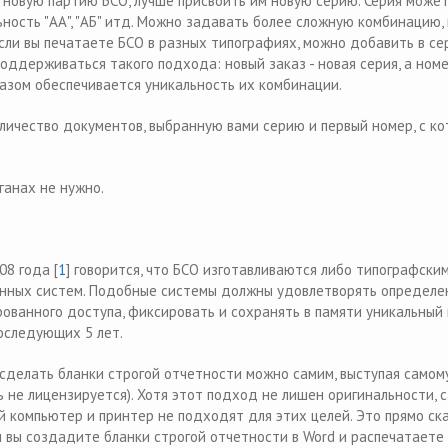
 новую партию БСО, лучше присвоить им новую серию. Серия може
ность "АА", "АБ" итд. Можно задавать более сложную комбинацию,
если вы печатаете БСО в разных типографиях, можно добавить в с
оддерживаться такого подхода: новый заказ - новая серия, а номе
азом обеспечивается уникальность их комбинации.
ичество документов, выбранную вами серию и первый номер, с ко
ганах не нужно.
08 года [
1
] говорится, что БСО изготавливаются либо типографски
ванных систем. Подобные системы должны удовлетворять определ
ованного доступа, фиксировать и сохранять в памяти уникальный
последующих 5 лет.
 сделать бланки строгой отчетности можно самим, выступая самом
 не лицензируется). Хотя этот подход не лишен оригинальности, 
й компьютер и принтер не подходят для этих целей. Это прямо ск
и вы создадите бланки строгой отчетности в Word и распечатаете