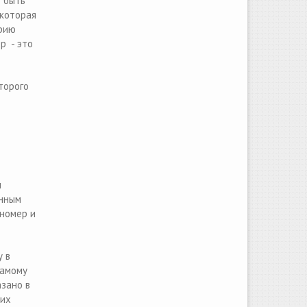
т быть
 которая
ерию
р - это
торого
м
енным
 номер и
у в
самому
азано в
 их