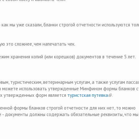
 как мы уже сказали, бланки строгой отчетности используются тол
ую это сложнее, чем напечатать чек.
им хранения копий (или корешков) документов в течение 5 лет.
вым, туристическим, ветеринарным услугам, а также услугам пасса
вы можете использовать утвержденные Минфином формы бланков с
ых утвержденных форм является
туристская путевка
(link is external
.
вленной формы бланков строгой отчетности для них нет, то можно
е - документы должны содержать обязательные реквизиты, что мы