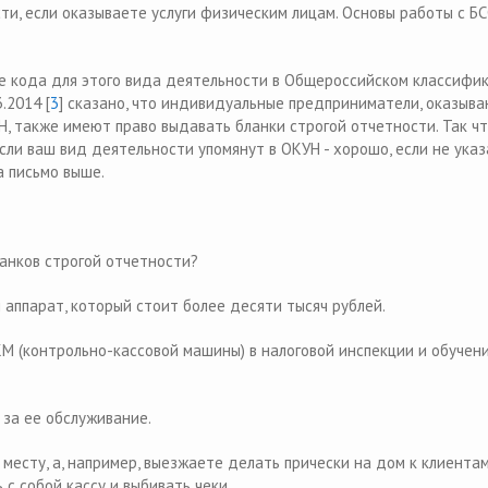
ти, если оказываете услуги физическим лицам. Основы работы с Б
.
ие кода для этого вида деятельности в Общероссийском классифи
.2014 [
3
] сказано, что индивидуальные предприниматели, оказыв
Н, также имеют право выдавать бланки строгой отчетности. Так ч
сли ваш вид деятельности упомянут в ОКУН - хорошо, если не указ
на письмо выше.
ланков строгой отчетности?
 аппарат, который стоит более десяти тысяч рублей.
М (контрольно-кассовой машины) в налоговой инспекции и обучен
 за ее обслуживание.
 месту, а, например, выезжаете делать прически на дом к клиентам
 с собой кассу и выбивать чеки.