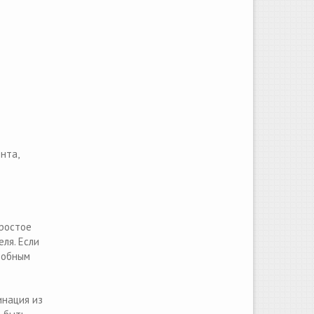
нта,
простое
ля. Если
добным
инация из