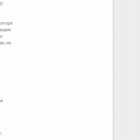
СО
каторе
ающие
то
ан, но
ия
,