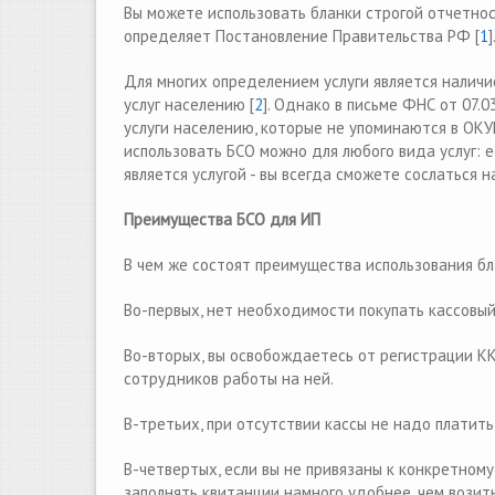
Вы можете использовать бланки строгой отчетнос
определяет Постановление Правительства РФ [
1
]
Для многих определением услуги является налич
услуг населению [
2
]. Однако в письме ФНС от 07.03
услуги населению, которые не упоминаются в ОКУ
использовать БСО можно для любого вида услуг: е
является услугой - вы всегда сможете сослаться 
Преимущества БСО для ИП
В чем же состоят преимущества использования б
Во-первых, нет необходимости покупать кассовый
Во-вторых, вы освобождаетесь от регистрации КК
сотрудников работы на ней.
В-третьих, при отсутствии кассы не надо платить
В-четвертых, если вы не привязаны к конкретному
заполнять квитанции намного удобнее, чем возить