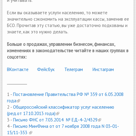
и учитывать.
Если вы оказываете услуги населению, то можете
значительно сэкономить на эксплуатации кассы, заменив ее
БСО. Прочитав эту статью, вы уже достаточно подкованы и
знаете, как это нужно делать.
Больше о продажах, управлении бизнесом, финансах,
изменениях в законодательстве читайте в наших группах в
соцсетях:
ВКонтакте
(link is external)
Фейсбук
(link is external)
Телеграм
(link is external)
Инстаграм
___________
1 -
Постановление Правительства РФ № 359 от 6.05.2008
года
(link is external)
2 -
Общероссийский классификатор услуг населению
(ред.от 17.10.2013 года)
(link is external)
3 -
Письмо ФНС от 7.03.2014 № ЕД-4-2/4329
(link is external)
4 -
Письмо МинФина от от 7 ноября 2008 года N 03-01-
15/11-353
(link is external)