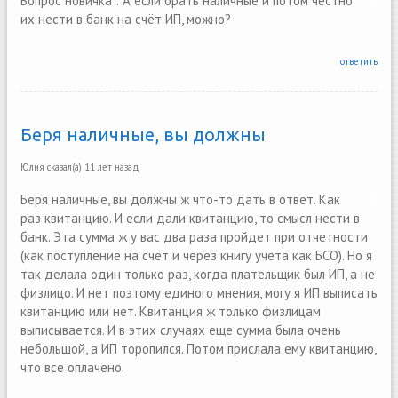
Вопрос новичка : А если брать наличные и потом честно
их нести в банк на счёт ИП, можно?
ответить
Беря наличные, вы должны
Юлия
сказал(а)
11 лет назад
Беря наличные, вы должны ж что-то дать в ответ. Как
раз квитанцию. И если дали квитанцию, то смысл нести в
банк. Эта сумма ж у вас два раза пройдет при отчетности
(как поступление на счет и через книгу учета как БСО). Но я
так делала один только раз, когда плательщик был ИП, а не
физлицо. И нет поэтому единого мнения, могу я ИП выписать
квитанцию или нет. Квитанция ж только физлицам
выписывается. И в этих случаях еще сумма была очень
небольшой, а ИП торопился. Потом прислала ему квитанцию,
что все оплачено.