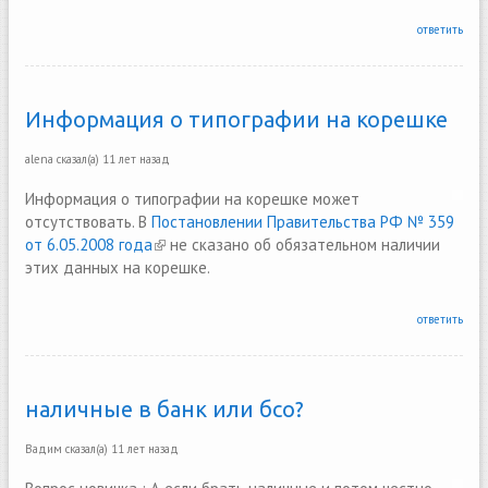
ответить
Информация о типографии на корешке
alena
сказал(а)
11 лет назад
Информация о типографии на корешке может
отсутствовать. В
Постановлении Правительства РФ № 359
от 6.05.2008 года
(link is external)
не сказано об обязательном наличии
этих данных на корешке.
ответить
наличные в банк или бсо?
Вадим
сказал(а)
11 лет назад