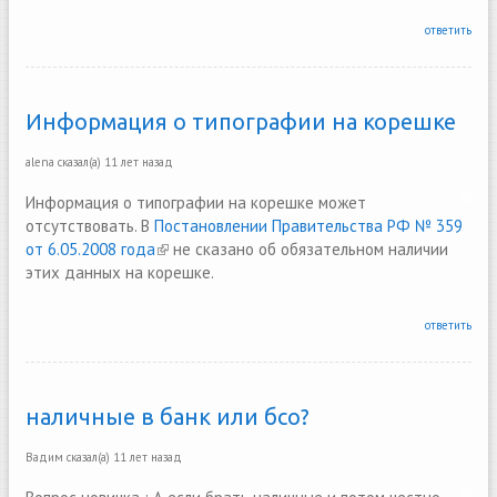
ответить
Информация о типографии на корешке
alena
сказал(а)
11 лет назад
Информация о типографии на корешке может
отсутствовать. В
Постановлении Правительства РФ № 359
от 6.05.2008 года
(link is external)
не сказано об обязательном наличии
этих данных на корешке.
ответить
наличные в банк или бсо?
Вадим
сказал(а)
11 лет назад