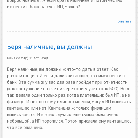
Вопрос новичка : А если брать наличные и потом честно
их нести в банк на счёт ИП, можно?
ответить
Беря наличные, вы должны
Юлия
сказал(а)
11 лет назад
Беря наличные, вы должны ж что-то дать в ответ. Как
раз квитанцию. И если дали квитанцию, то смысл нести в
банк. Эта сумма ж у вас два раза пройдет при отчетности
(как поступление на счет и через книгу учета как БСО). Но я
так делала один только раз, когда плательщик был ИП, а не
физлицо. И нет поэтому единого мнения, могу я ИП выписать
квитанцию или нет. Квитанция ж только физлицам
выписывается. И в этих случаях еще сумма была очень
небольшой, а ИП торопился. Потом прислала ему квитанцию,
что все оплачено.