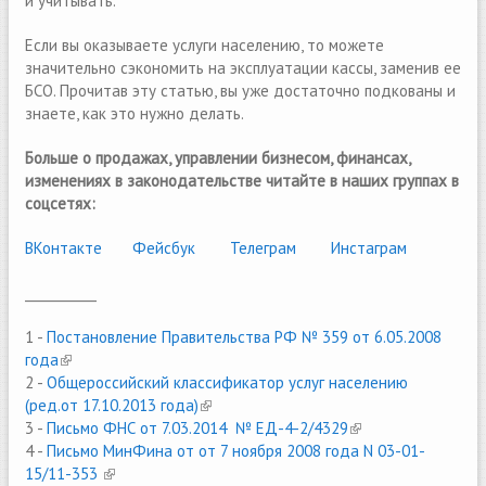
и учитывать.
Если вы оказываете услуги населению, то можете
значительно сэкономить на эксплуатации кассы, заменив ее
БСО. Прочитав эту статью, вы уже достаточно подкованы и
знаете, как это нужно делать.
Больше о продажах, управлении бизнесом, финансах,
изменениях в законодательстве читайте в наших группах в
соцсетях:
ВКонтакте
(link is external)
Фейсбук
(link is external)
Телеграм
(link is external)
Инстаграм
___________
1 -
Постановление Правительства РФ № 359 от 6.05.2008
года
(link is external)
2 -
Общероссийский классификатор услуг населению
(ред.от 17.10.2013 года)
(link is external)
3 -
Письмо ФНС от 7.03.2014 № ЕД-4-2/4329
(link is external)
4 -
Письмо МинФина от от 7 ноября 2008 года N 03-01-
15/11-353
(link is external)