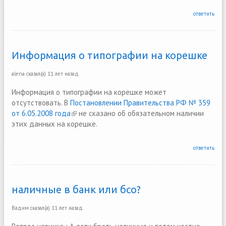
ответить
Информация о типографии на корешке
alena
сказал(а)
11 лет назад
Информация о типографии на корешке может
отсутствовать. В
Постановлении Правительства РФ № 359
от 6.05.2008 года
(link is external)
не сказано об обязательном наличии
этих данных на корешке.
ответить
наличные в банк или бсо?
Вадим
сказал(а)
11 лет назад