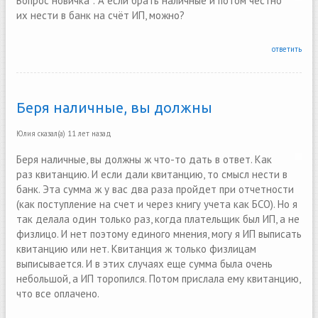
Вопрос новичка : А если брать наличные и потом честно
их нести в банк на счёт ИП, можно?
ответить
Беря наличные, вы должны
Юлия
сказал(а)
11 лет назад
Беря наличные, вы должны ж что-то дать в ответ. Как
раз квитанцию. И если дали квитанцию, то смысл нести в
банк. Эта сумма ж у вас два раза пройдет при отчетности
(как поступление на счет и через книгу учета как БСО). Но я
так делала один только раз, когда плательщик был ИП, а не
физлицо. И нет поэтому единого мнения, могу я ИП выписать
квитанцию или нет. Квитанция ж только физлицам
выписывается. И в этих случаях еще сумма была очень
небольшой, а ИП торопился. Потом прислала ему квитанцию,
что все оплачено.