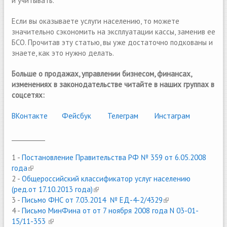
и учитывать.
Если вы оказываете услуги населению, то можете
значительно сэкономить на эксплуатации кассы, заменив ее
БСО. Прочитав эту статью, вы уже достаточно подкованы и
знаете, как это нужно делать.
Больше о продажах, управлении бизнесом, финансах,
изменениях в законодательстве читайте в наших группах в
соцсетях:
ВКонтакте
(link is external)
Фейсбук
(link is external)
Телеграм
(link is external)
Инстаграм
___________
1 -
Постановление Правительства РФ № 359 от 6.05.2008
года
(link is external)
2 -
Общероссийский классификатор услуг населению
(ред.от 17.10.2013 года)
(link is external)
3 -
Письмо ФНС от 7.03.2014 № ЕД-4-2/4329
(link is external)
4 -
Письмо МинФина от от 7 ноября 2008 года N 03-01-
15/11-353
(link is external)