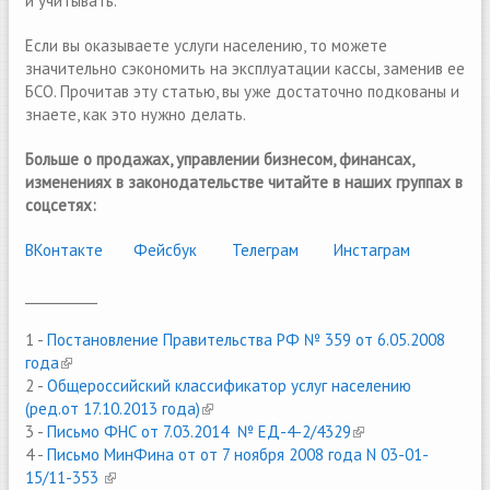
и учитывать.
Если вы оказываете услуги населению, то можете
значительно сэкономить на эксплуатации кассы, заменив ее
БСО. Прочитав эту статью, вы уже достаточно подкованы и
знаете, как это нужно делать.
Больше о продажах, управлении бизнесом, финансах,
изменениях в законодательстве читайте в наших группах в
соцсетях:
ВКонтакте
(link is external)
Фейсбук
(link is external)
Телеграм
(link is external)
Инстаграм
___________
1 -
Постановление Правительства РФ № 359 от 6.05.2008
года
(link is external)
2 -
Общероссийский классификатор услуг населению
(ред.от 17.10.2013 года)
(link is external)
3 -
Письмо ФНС от 7.03.2014 № ЕД-4-2/4329
(link is external)
4 -
Письмо МинФина от от 7 ноября 2008 года N 03-01-
15/11-353
(link is external)