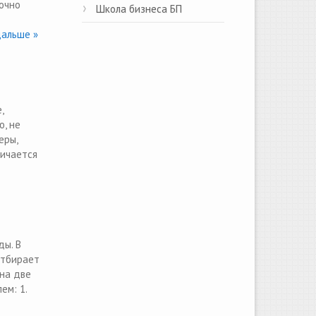
точно
Школа бизнеса БП
альше »
,
ю, не
еры,
личается
ды. В
отбирает
 на две
ем: 1.