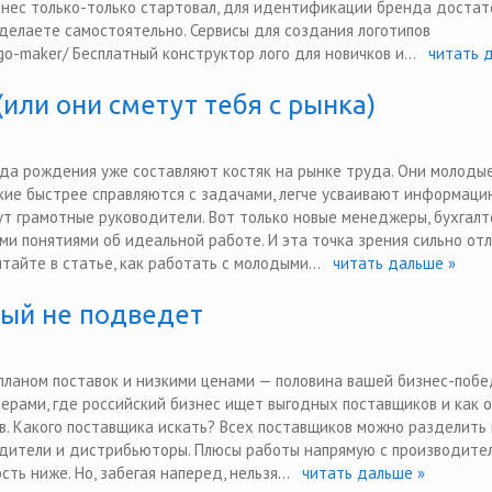
изнес только-только стартовал, для идентификации бренда доста
сделаете самостоятельно. Сервисы для создания логотипов
ogo-maker/ Бесплатный конструктор лого для новичков и...
читать д
или они сметут тебя с рынка)
да рождения уже составляют костяк на рынке труда. Они молодые
кие быстрее справляются с задачами, легче усваивают информаци
ут грамотные руководители. Вот только новые менеджеры, бухгалт
ми понятиями об идеальной работе. И эта точка зрения сильно от
тайте в статье, как работать с молодыми...
читать дальше »
рый не подведет
планом поставок и низкими ценами — половина вашей бизнес-побе
мерами, где российский бизнес ищет выгодных поставщиков и как 
в. Какого поставщика искать? Всех поставщиков можно разделить
дители и дистрибьюторы. Плюсы работы напрямую с производител
ть ниже. Но, забегая наперед, нельзя...
читать дальше »