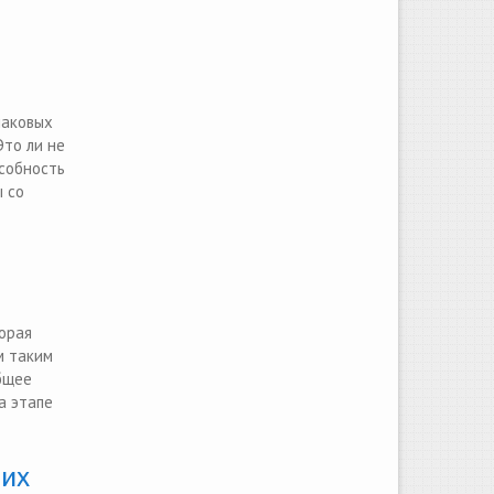
наковых
Это ли не
особность
ы со
орая
м таким
бщее
а этапе
них