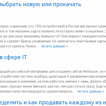
выбрать новую или прокачать
 опрос и выяснили, что 76% потребителей в России при прочих оди
ть в том магазине, карта лояльности которого лежит в кошельке. 
ти до ума свою программу лояльности? Она повысит конкурентосп
ек и сделает бренд узнаваемым. Но напечатать пластиковые карт
идется сделать. Нужно...
читать дальше »
в сфере IT
дущей российской платформы для создания сайтов Nethouse , кот
ы отработали систему подбора, адаптации и управления персонало
приходящие в компанию, хотели работать именно с нами. Делать о
ован, гораздо менее выгодно для нас, чем расстаться сразу. Еще н
личные качества кандидата, задаем вопросы...
читать дальше »
ределить и как продавать каждому из 