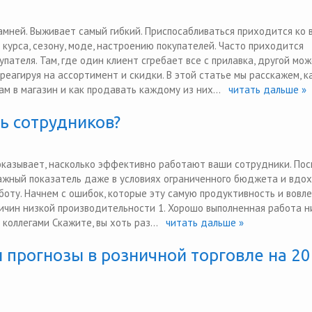
амней. Выживает самый гибкий. Приспосабливаться приходится ко 
 курса, сезону, моде, настроению покупателей. Часто приходится
упателя. Там, где один клиент сгребает все с прилавка, другой мо
 реагируя на ассортимент и скидки. В этой статье мы расскажем, к
ам в магазин и как продавать каждому из них...
читать дальше »
ь сотрудников?
казывает, насколько эффективно работают ваши сотрудники. Пос
важный показатель даже в условиях ограниченного бюджета и вдо
боту. Начнем с ошибок, которые эту самую продуктивность и вовл
ричин низкой производительности 1. Хорошо выполненная работа н
коллегами Скажите, вы хоть раз...
читать дальше »
и прогнозы в розничной торговле на 2