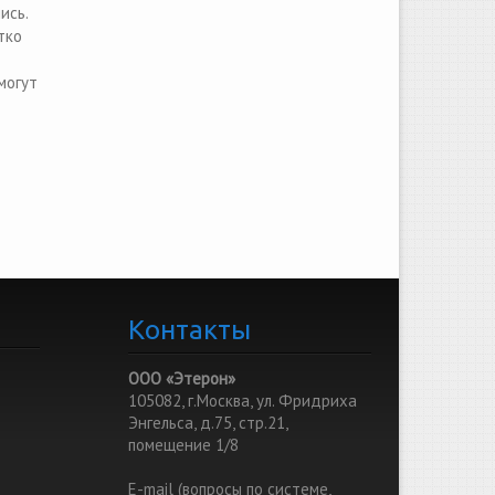
ись.
тко
могут
Контакты
ООО «Этерон»
105082, г.Москва, ул. Фридриха
Энгельса, д.75, стр.21,
помещение 1/8
E-mail (вопросы по системе,