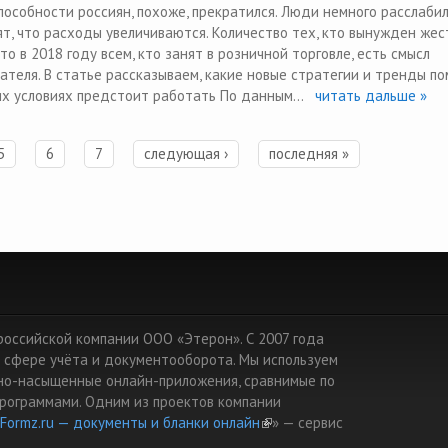
пособности россиян, похоже, прекратился. Люди немного расслабил
т, что расходы увеличиваются. Количество тех, кто вынужден жес
то в 2018 году всем, кто занят в розничной торговле, есть смысл
ателя. В статье рассказываем, какие новые стратегии и тренды по
ких условиях предстоит работать По данным...
читать дальше »
5
6
7
следующая ›
последняя »
т российской компании ООО «Этерон». С 2007 года
 сфере учёта и документооборота. Мы используем
но-насыщенные онлайн-приложения, сравнимые по
рограммами. Одним из проектов компании
Formz.ru — документы и бланки онлайн
(link is external)
» — cервис