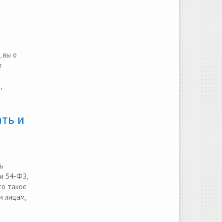
 вы о
т
,
ть и
ь
и 54-ФЗ,
то такое
м лицам,