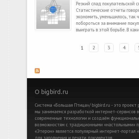
Резкий спад покупательской с
Статистические отчеты говоря
экономить, уменьшилось, так ч
побороться за внимание покуп
выиграть в этой борьбе. В ка
1
2
3
4
Страницы
О bigbird.ru
Система «Большая Птица»/ bigbird.ru - это проек
мы занимаемся разработкой интернет-сервисов в
современные технологии и создаём функциональ
возможностям с традиционными «настольными» п
«Этерон» является популярный интернет-портал «
для заполнения и печати документов.