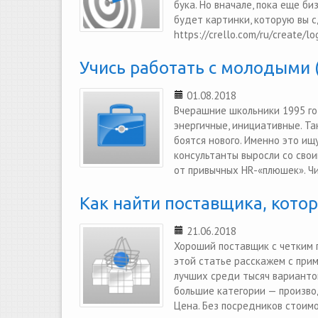
бука. Но вначале, пока еще б
будет картинки, которую вы 
https://crello.com/ru/create/l
Учись работать с молодыми (
01.08.2018
Вчерашние школьники 1995 го
энергичные, инициативные. Та
боятся нового. Именно это ищ
консультанты выросли со свои
от привычных HR-«плюшек». Чи
Как найти поставщика, кото
21.06.2018
Хороший поставщик с четким 
этой статье расскажем с при
лучших среди тысяч варианто
большие категории — произво
Цена. Без посредников стоимос