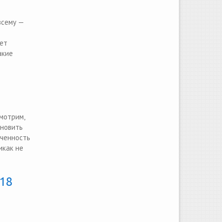
всему —
жет
акие
мотрим,
хновить
еченность
икак не
018