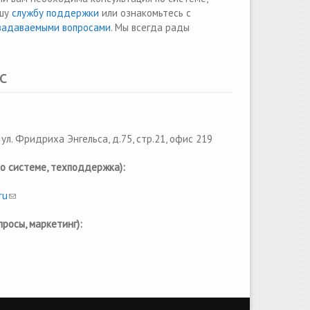
ашу
службу поддержки
или ознакомьтесь с
задаваемыми вопросами
. Мы всегда рады
с
 ул. Фридриха Энгельса, д.75, стр.21, офис 219
по системе, техподдержка):
ru
(link sends e-mail)
просы, маркетинг):
ink sends e-mail)