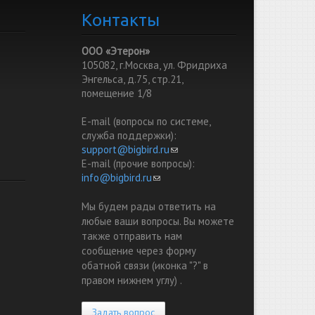
Контакты
ООО «Этерон»
105082, г.Москва, ул. Фридриха
Энгельса, д.75, стр.21,
помещение 1/8
E-mail (вопросы по системе,
служба поддержки):
support@bigbird.ru
(link sends e-mail)
E-mail (прочие вопросы):
info@bigbird.ru
(link sends e-mail)
Мы будем рады ответить на
любые ваши вопросы. Вы можете
также отправить нам
сообщение через форму
обатной связи (иконка "?" в
правом нижнем углу) .
Задать вопрос