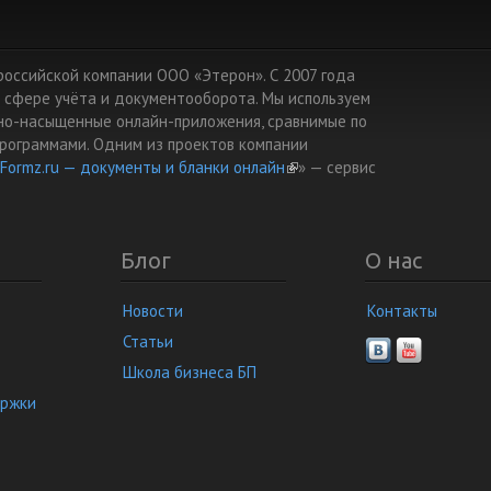
т российской компании ООО «Этерон». С 2007 года
 сфере учёта и документооборота. Мы используем
но-насыщенные онлайн-приложения, сравнимые по
рограммами. Одним из проектов компании
Formz.ru — документы и бланки онлайн
(link is external)
» — cервис
Блог
О нас
Новости
Контакты
Статьи
Школа бизнеса БП
ержки