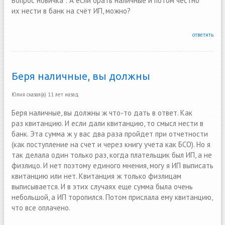
Вопрос новичка : А если брать наличные и потом честно
их нести в банк на счёт ИП, можно?
ответить
Беря наличные, вы должны
Юлия
сказал(а)
11 лет назад
Беря наличные, вы должны ж что-то дать в ответ. Как
раз квитанцию. И если дали квитанцию, то смысл нести в
банк. Эта сумма ж у вас два раза пройдет при отчетности
(как поступление на счет и через книгу учета как БСО). Но я
так делала один только раз, когда плательщик был ИП, а не
физлицо. И нет поэтому единого мнения, могу я ИП выписать
квитанцию или нет. Квитанция ж только физлицам
выписывается. И в этих случаях еще сумма была очень
небольшой, а ИП торопился. Потом прислала ему квитанцию,
что все оплачено.