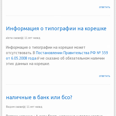
ответить
Информация о типографии на корешке
alena
сказал(а)
11 лет назад
Информация о типографии на корешке может
отсутствовать. В
Постановлении Правительства РФ № 359
от 6.05.2008 года
(link is external)
не сказано об обязательном наличии
этих данных на корешке.
ответить
наличные в банк или бсо?
Вадим
сказал(а)
11 лет назад