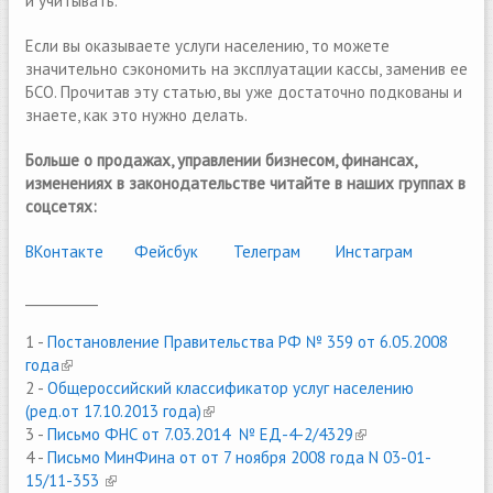
и учитывать.
Если вы оказываете услуги населению, то можете
значительно сэкономить на эксплуатации кассы, заменив ее
БСО. Прочитав эту статью, вы уже достаточно подкованы и
знаете, как это нужно делать.
Больше о продажах, управлении бизнесом, финансах,
изменениях в законодательстве читайте в наших группах в
соцсетях:
ВКонтакте
(link is external)
Фейсбук
(link is external)
Телеграм
(link is external)
Инстаграм
___________
1 -
Постановление Правительства РФ № 359 от 6.05.2008
года
(link is external)
2 -
Общероссийский классификатор услуг населению
(ред.от 17.10.2013 года)
(link is external)
3 -
Письмо ФНС от 7.03.2014 № ЕД-4-2/4329
(link is external)
4 -
Письмо МинФина от от 7 ноября 2008 года N 03-01-
15/11-353
(link is external)