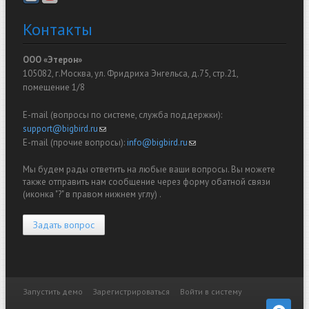
Контакты
ООО «Этерон»
105082, г.Москва, ул. Фридриха Энгельса, д.75, стр.21,
помещение 1/8
E-mail (вопросы по системе, служба поддержки):
support@bigbird.ru
(link sends e-mail)
E-mail (прочие вопросы):
info@bigbird.ru
(link sends e-mail)
Мы будем рады ответить на любые ваши вопросы. Вы можете
также отправить нам сообщение через форму обатной связи
(иконка "?" в правом нижнем углу) .
Задать вопрос
Запустить демо
Зарегистрироваться
Войти в систему