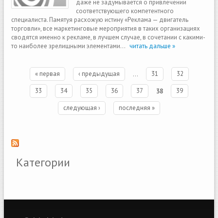
даже не задумывается о привлечении
соответствующего компетентного
специалиста. Памятуя расхожую истину «Реклама — двигатель
торговли», все маркетинговые мероприятия в таких организациях
сводятся именно к рекламе, в лучшем случае, в сочетании с какими-
то наиболее зрелищными элементами...
читать дальше »
Страницы
« первая
‹ предыдущая
…
31
32
33
34
35
36
37
38
39
следующая ›
последняя »
Категории