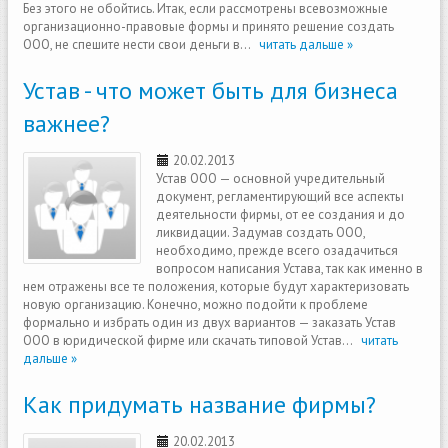
Без этого не обойтись. Итак, если рассмотрены всевозможные
организационно-правовые формы и принято решение создать
ООО, не спешите нести свои деньги в...
читать дальше »
Устав - что может быть для бизнеса
важнее?
20.02.2013
Устав ООО — основной учредительный
документ, регламентирующий все аспекты
деятельности фирмы, от ее создания и до
ликвидации. Задумав создать ООО,
необходимо, прежде всего озадачиться
вопросом написания Устава, так как именно в
нем отражены все те положения, которые будут характеризовать
новую организацию. Конечно, можно подойти к проблеме
формально и избрать один из двух вариантов — заказать Устав
ООО в юридической фирме или скачать типовой Устав...
читать
дальше »
Как придумать название фирмы?
20.02.2013