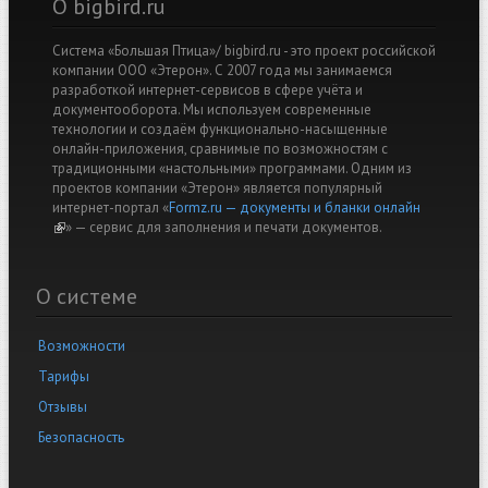
О bigbird.ru
Система «Большая Птица»/ bigbird.ru - это проект российской
компании ООО «Этерон». С 2007 года мы занимаемся
разработкой интернет-сервисов в сфере учёта и
документооборота. Мы используем современные
технологии и создаём функционально-насыщенные
онлайн-приложения, сравнимые по возможностям с
традиционными «настольными» программами. Одним из
проектов компании «Этерон» является популярный
интернет-портал «
Formz.ru — документы и бланки онлайн
(link is external)
» — cервис для заполнения и печати документов.
О системе
Возможности
Тарифы
Отзывы
Безопасность