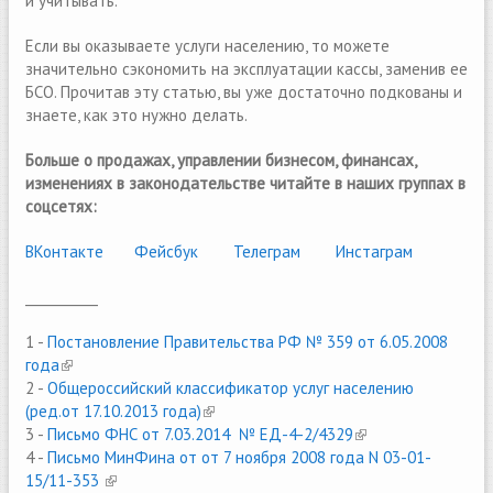
и учитывать.
Если вы оказываете услуги населению, то можете
значительно сэкономить на эксплуатации кассы, заменив ее
БСО. Прочитав эту статью, вы уже достаточно подкованы и
знаете, как это нужно делать.
Больше о продажах, управлении бизнесом, финансах,
изменениях в законодательстве читайте в наших группах в
соцсетях:
ВКонтакте
(link is external)
Фейсбук
(link is external)
Телеграм
(link is external)
Инстаграм
___________
1 -
Постановление Правительства РФ № 359 от 6.05.2008
года
(link is external)
2 -
Общероссийский классификатор услуг населению
(ред.от 17.10.2013 года)
(link is external)
3 -
Письмо ФНС от 7.03.2014 № ЕД-4-2/4329
(link is external)
4 -
Письмо МинФина от от 7 ноября 2008 года N 03-01-
15/11-353
(link is external)