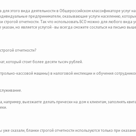
а для этого вида деятельности в Общероссийском классификаторе услуг н
 индивидуальные предприниматели, оказывающие услуги населению, которы
и строгой отчетности. Так что использовать БСО можно для любого вида ус
 указан, но является услугой - вы всегда сможете сослаться на письмо выш
строгой отчетности?
ат, который стоит более десяти тысяч рублей.
нтрольно-кассовой машины) в налоговой инспекции и обучения сотруднико
бслуживание.
 а, например, выезжаете делать прически на дом к клиентам, заполнять квит
чеки.
ы уже сказали, бланки строгой отчетности используются только при оказани