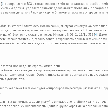
 [
1
] говорится, что БСО изготавливаются либо типографским способом, либ
 системы должны удовлетворять определенным требованиям: обладать з
 в памяти уникальный номер и серию бланков, а также все операции в теч
ь бланки строгой отчетности можно самим, выступая самому в качестве тип
от подход не лишен оригинальности, самому изготавливать БСО нельзя, поск
х целей. Это прямо сказано в письме Минфина N 03-01-15/11-353 [
4
]. Даже
аете их самостоятельно, гарантировать сохранность данных в течение пяти 
можно. А разрабатывать для этого специальную автоматизированную сист
обязательное ведение строгой отчетности.
ов бланков в книге учета с пронумерованными прошитыми страницами. Кни
ководителем организации. Оформлять содержание вы можете в произвольн
ения документов.
нного человека. Он также будет контролировать регистрацию бланков. Пор
.
ичных денежных средств, упакуйте в мешки, опечатайте и храните в течени
ц после последней инвентаризации, утилизируйте корешки на основании акта