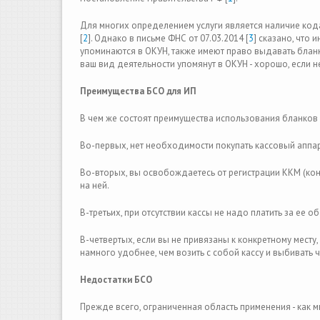
Для многих определением услуги является наличие код
[
2
]. Однако в письме ФНС от 07.03.2014 [
3
] сказано, что
упоминаются в ОКУН, также имеют право выдавать бланк
ваш вид деятельности упомянут в ОКУН - хорошо, если не
Преимущества БСО для ИП
В чем же состоят преимущества использования бланков 
Во-первых, нет необходимости покупать кассовый аппар
Во-вторых, вы освобождаетесь от регистрации ККМ (ко
на ней.
В-третьих, при отсутствии кассы не надо платить за ее о
В-четвертых, если вы не привязаны к конкретному месту,
намного удобнее, чем возить с собой кассу и выбивать 
Недостатки БСО
Прежде всего, ограниченная область применения - как м