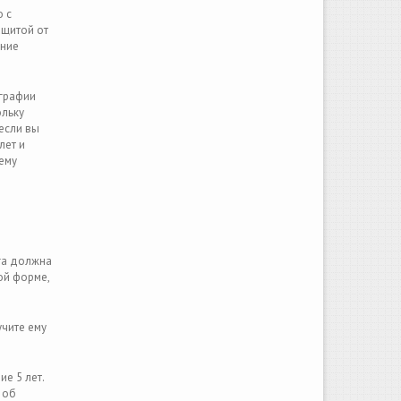
о с
ащитой от
ение
ографии
ольку
 если вы
лет и
ему
га должна
ой форме,
учите ему
е 5 лет.
 об