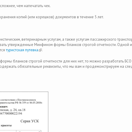
сложнее, чем напечатать чек.
анения копий (или корешков) документов в течение 5 лет.
истическим, ветеринарным услугам, а также услугам пассажирского транспор
вать утвержденные Минфином формы бланков строгой отчетности. Одной и
тся
туристская путевка
(link is external)
.
 формы бланков строгой отчетности для них нет, то можно разработать БСО
содержать обязательные реквизиты, что мы вам и продемонстрируем на с