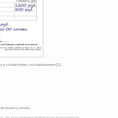
, в соответствии с постановлением [
1
]:
я подпись, печать.
е - это тоже является требованием постановления.