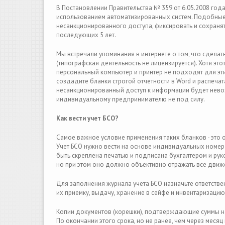
В Постановлении Правительства № 359 от 6.05.2008 года
использованием автоматизированных систем. Подобные
несанкционированного доступа, фиксировать и сохранять
последующих 5 лет.
Mы встречали упоминания в интернете о том, что сделат
(типографская деятельность не лицензируется). Хотя эт
персональный компьютер и принтер не подходят для эти
создадите бланки строгой отчетности в Word и распечат
несанкционированный доступ к информации будет невоз
индивидуальному предпринимателю не под силу.
Как вести учет БСО?
Самое важное условие применения таких бланков - это 
Учет БСО нужно вести на основе индивидуальных номер
быть скреплена печатью и подписана бухгалтером и ру
но при этом оно должно объективно отражать все движ
Для заполнения журнала учета БСО назначьте ответстве
их приемку, выдачу, хранение в сейфе и инвентаризацию
Копии документов (корешки), подтверждающие суммы нал
По окончании этого срока, но не ранее, чем через меся