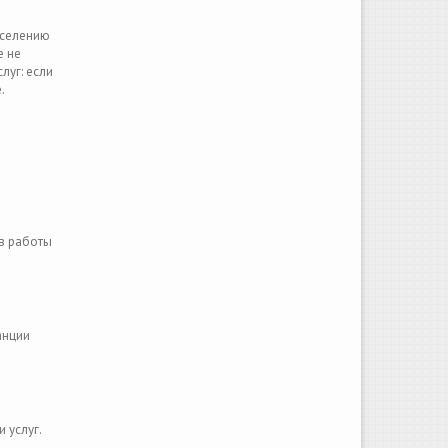
аселению
е не
луг: если
е.
в работы
анции
и услуг.