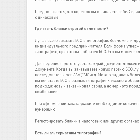
Предполагается, что корешок вы оставляете себе. Серия
одинаковые.
Где взять бланки строгой отчетности?
Лучше всего заказать БСО в типографии. Возможны и дру
индивидуального предпринимателя. Если форма утвержден
типографию, приготовьте образец БСО. Его вы можете с
Для ведения строгого учeта каждый документ должен им
документа. Когда вы заказываете новую партию БСО, лу
последовательность "АА", "АБ" итд. Можно задавать бол
вы печатаете БСО в разных типографиях, можно добави
подхода: новый заказ - новая серия, а номер - это пор
комбинации.
При оформлении заказа укажите необходимое количеств
нумерацию.
Регистрировать бланки в налоговых или других органах 
Есть ли альтернативы типографии?