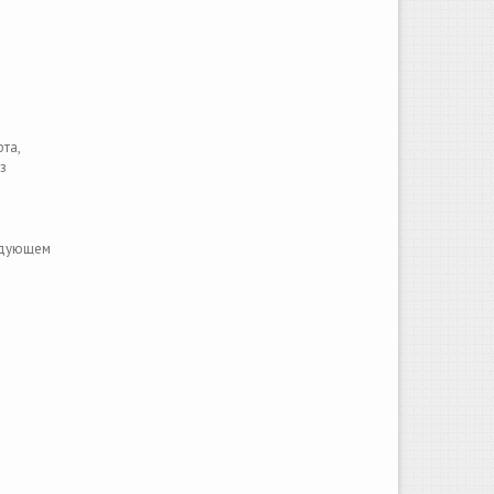
та,
з
ледующем