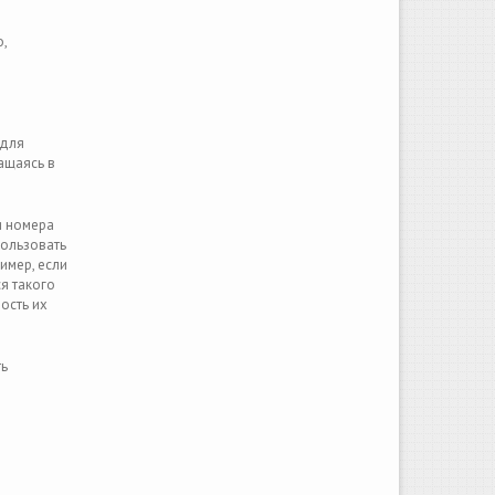
,
 для
ащаясь в
и номера
пользовать
имер, если
я такого
ость их
ть