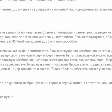
 и номер документа на корешке и на основной части документа, естественно
гие варианты, но напечатать бланки в типографии - самое простое решение
ная, скорее всего, она уже есть у изготовителя. Если нестандартная, обр
делать в MS Word или другим удобным вам способом.
еть уникальный идентификатор. В нашем случае это комбинация из серии 
чше присвоить им новую серию. Серия может быть произвольной: можно ис
ее сложную комбинацию, которая имеет для вас специальное значение. Напр
ть в серию первую букву названия типографии. Проще всего поддерживатьс
ядковый номер документа в заказе. Таким образом обеспечивается уникальн
о документов, выбранную вами серию и первый номер, с которого начина
не нужно.