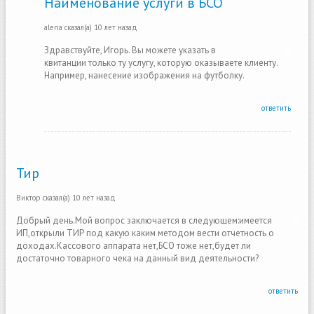
Наименование услуги в БСО
alena
сказал(а)
10 лет назад
Здравствуйте, Игорь. Вы можете указать в
квитанции только ту услугу, которую оказываете клиенту.
Например, нанесение изображения на футболку.
ответить
Тир
Виктор
сказал(а)
10 лет назад
Добрый день.Мой вопрос заключается в следующем:имеется
ИП,открыли ТИР под какую каким методом вести отчетность о
доходах.Кассового аппарата нет,БСО тоже нет,будет ли
достаточно товарного чека на данный вид деятельности?
ответить