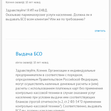
Ксения
сказал(а)
10 лет назад
Здравствуйте! Я ИП на ЕНВД.
Оказываю парикмахерские услуги населению. Должна ли я
выдавать БСО всем клиентам? Или же по требованию?
ответить
Выдача БСО
alena
сказал(а)
10 лет назад
Здравствуйте, Ксения. Организации и индивидуальные
предприниматели в соответствии с порядком,
определяемым Правительством Российской Федерации,
могут осуществлять наличные денежные расчеты и (или)
расчеты с использованием платежных карт без применения
контрольно-кассовой техники в случае оказания услуг
населению при условии выдачи ими соответствующих
бланков строгой отчетности (ч.2, ст.2 ФЗ-54 "О применении
контрольно-кассовой техники"). Соответственно, выдавать
БСО вы должны каждому клиенту.