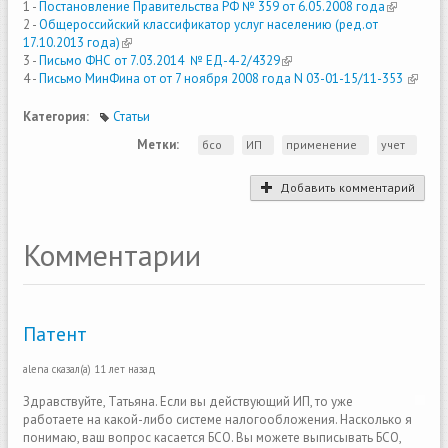
1 -
Постановление Правительства РФ № 359 от 6.05.2008 года
(link is
2 -
Общероссийский классификатор услуг населению (ред.от
external)
17.10.2013 года)
(link is external)
3 -
Письмо ФНС от 7.03.2014 № ЕД-4-2/4329
(link is external)
4 -
Письмо МинФина от от 7 ноября 2008 года N 03-01-15/11-353
(link is
externa
Категория:
Статьи
Метки:
бсо
ИП
применение
учет
Добавить комментарий
Комментарии
Патент
alena
сказал(а)
11 лет назад
Здравствуйте, Татьяна. Если вы действующий ИП, то уже
работаете на какой-либо системе налогообложения. Насколько я
понимаю, ваш вопрос касается БСО. Вы можете выписывать БСО,