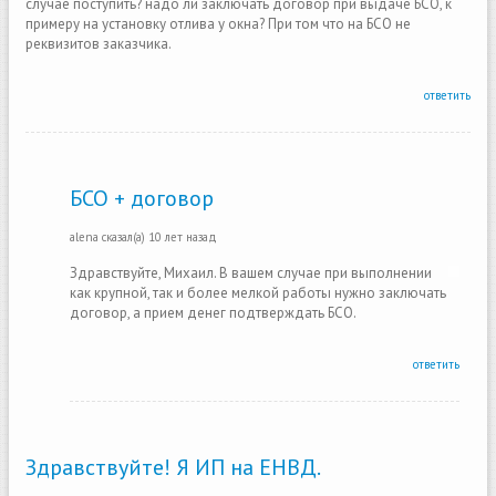
случае поступить? надо ли заключать договор при выдаче БСО, к
примеру на установку отлива у окна? При том что на БСО не
реквизитов заказчика.
ответить
БСО + договор
alena
сказал(а)
10 лет назад
Здравствуйте, Михаил. В вашем случае при выполнении
как крупной, так и более мелкой работы нужно заключать
договор, а прием денег подтверждать БСО.
ответить
Здравствуйте! Я ИП на ЕНВД.