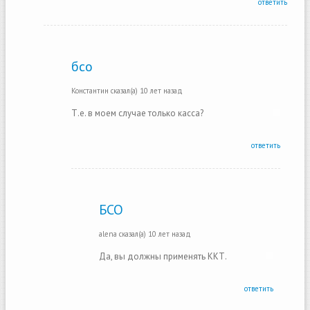
ответить
бсо
Константин
сказал(а)
10 лет назад
Т.е. в моем случае только касса?
ответить
БСО
alena
сказал(а)
10 лет назад
Да, вы должны применять ККТ.
ответить