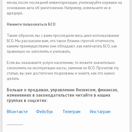
месяц после последней инвентаризации, утилизируйте корешки на
основании акта об уничтожении. Например, измельчите их в
шредере.
Начните пользоваться БСО
Таким образом, мы с вами проследили весь цикл использования
БСО. Мы рассказали вам, что такое бланки строгой отчетности,
какими преимуществами они обладают, как напечатать БСО, как
правильно их заполнять и учитывать.
Если вы оказываете услуги населению, то можете значительно
сэкономить на эксплуатации кассы, заменив ее БСО. Прочитав эту
статью, вы уже достаточно подкованы и знаете, как это нужно
делать.
Больше о продажах, управлении бизнесом, финансах,
изменениях в законодательстве читайте в наших
группах в соцсетях:
ВКонтакте
(link is external)
Фейсбук
(link is external)
Телеграм
(link is external)
Инстаграм
___________