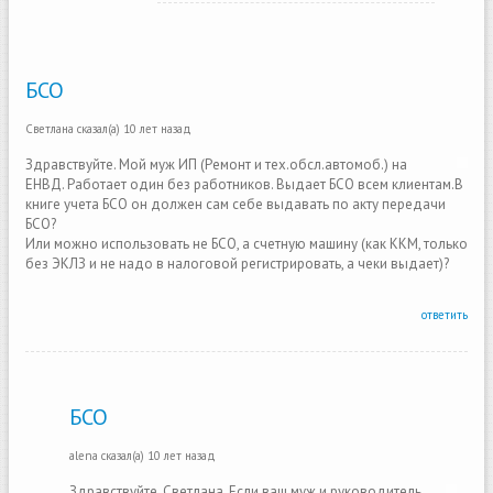
БСО
Светлана
сказал(а)
10 лет назад
Здравствуйте. Мой муж ИП (Ремонт и тех.обсл.автомоб.) на
ЕНВД. Работает один без работников. Выдает БСО всем клиентам.В
книге учета БСО он должен сам себе выдавать по акту передачи
БСО?
Или можно использовать не БСО, а счетную машину (как ККМ, только
без ЭКЛЗ и не надо в налоговой регистрировать, а чеки выдает)?
ответить
БСО
alena
сказал(а)
10 лет назад
Здравствуйте, Светлана. Если ваш муж и руководитель,