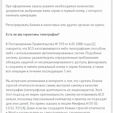
При оформлении заказа укажите необходимое количество
документов, выбранную вами серию и первый номер, с которого
начинать нумерацию.
Регистрировать бланки в налоговых или других органах не нужно.
Есть ли альтернативы типографии?
В Постановлении Правительства № 359 от 6.05.2008 года [
1
]
говорится, что БСО изготавливаются либо типографским способом,
либо с использованием автоматизированных систем. Подобные
системы должны удовлетворять определенным требованиям:
обладать защитой от несанкционированного доступа, фиксировать
и сохранять в памяти уникальный номер и серию бланков, а также
все операции в течение последующих 5 лет.
Mы встречали упоминания в интернете о том, что сделать бланки
строгой отчетности можно самим, выступая самому в качестве
типографии (типографская деятельность не лицензируется). Хотя
этот подход не лишен оригинальности, самому изготавливать БСО
нельзя, поскольку персональный компьютер и принтер не подходят
для этих целей. Это прямо сказано в письме Минфина N 03-01-
15/11-353 [
4
]. Даже если вы создадите бланки строгой отчетности
в Word и распечатаете их самостоятельно, гарантировать