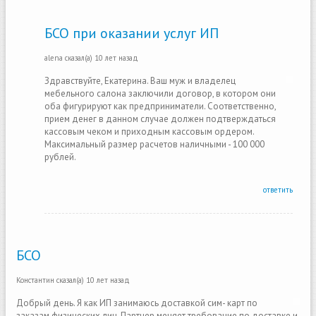
БСО при оказании услуг ИП
alena
сказал(а)
10 лет назад
Здравствуйте, Екатерина. Ваш муж и владелец
мебельного салона заключили договор, в котором они
оба фигурируют как предприниматели. Соответственно,
прием денег в данном случае должен подтверждаться
кассовым чеком и приходным кассовым ордером.
Максимальный размер расчетов наличными - 100 000
рублей.
ответить
БСО
Константин
сказал(а)
10 лет назад
Добрый день. Я как ИП занимаюсь доставкой сим- карт по
заказам физических лиц. Партнер меняет требование по доставке и