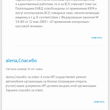
и единственный работник, то и за БСО отвечает тоже он.
Плательщики ЕНВД освобождены от применения ККМ и
могут использовать БСО, товарные чеки, чекопечатающую
машинку и т.д. В соответствии с Федеральным законом №
54-ФЗ от 22 мая 2003 г. «О применении контрольно-
кассовой техники».
ответить
alena,Спасибо
Светлана
сказал(а)
10 лет назад
alena,Спасибо за ответ. А если ИП осуществляет ремонт
автомобиля организации за безнал (планируем открыть
р\счет) какие документы ИП должен выдать этой организации.
Заранее спасибо за ответ.
ответить