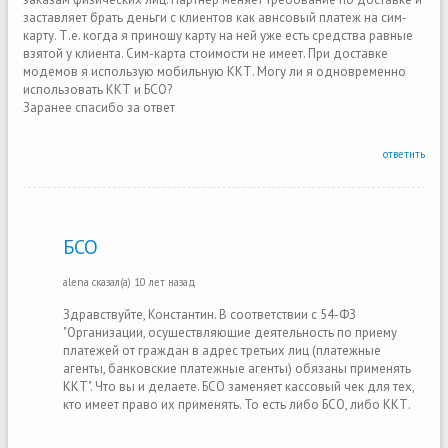
заставляет брать деньги с клиентов как авнсовый платеж на сим-
карту. Т.е. когда я приношу карту на ней уже есть средства равные
взятой у клиента. Сим-карта стоимости не имеет. При доставке
модемов я использую мобильную ККТ. Могу ли я одновременно
использовать ККТ и БСО?
Заранее спасибо за ответ
ответить
БСО
alena
сказал(а)
10 лет назад
Здравствуйте, Константин. В соответствии с 54-ФЗ
"Организации, осуществляющие деятельность по приему
платежей от граждан в адрес третьих лиц (платежные
агенты, банковские платежные агенты) обязаны применять
ККТ". Что вы и делаете. БСО заменяет кассовый чек для тех,
кто имеет право их применять. То есть либо БСО, либо ККТ.