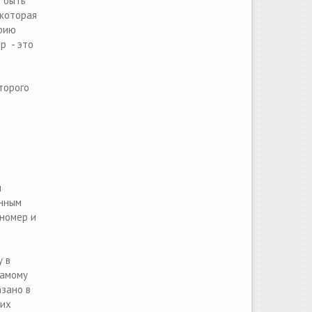
т быть
 которая
ерию
р - это
торого
м
енным
 номер и
у в
самому
азано в
 их