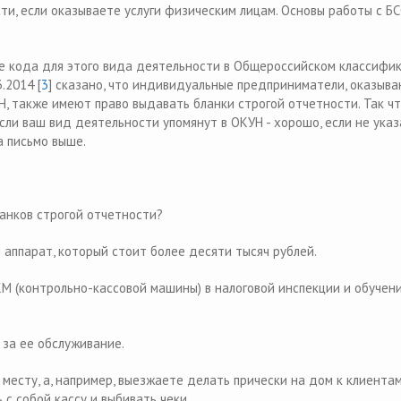
ти, если оказываете услуги физическим лицам. Основы работы с Б
.
ие кода для этого вида деятельности в Общероссийском классифи
.2014 [
3
] сказано, что индивидуальные предприниматели, оказыв
Н, также имеют право выдавать бланки строгой отчетности. Так ч
сли ваш вид деятельности упомянут в ОКУН - хорошо, если не указ
на письмо выше.
ланков строгой отчетности?
 аппарат, который стоит более десяти тысяч рублей.
М (контрольно-кассовой машины) в налоговой инспекции и обучен
 за ее обслуживание.
 месту, а, например, выезжаете делать прически на дом к клиентам
 с собой кассу и выбивать чеки.