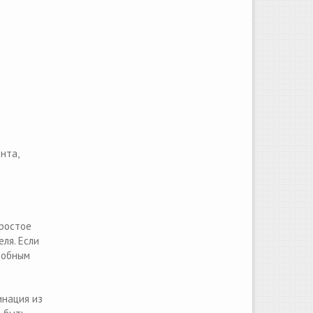
нта,
простое
ля. Если
добным
инация из