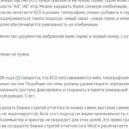
 новую партию БСО, лучше присвоить им новую серию. Серия може
ность "АА", "АБ" итд. Можно задавать более сложную комбинацию,
если вы печатаете БСО в разных типографиях, можно добавить в с
оддерживаться такого подхода: новый заказ - новая серия, а номе
азом обеспечивается уникальность их комбинации.
ичество документов, выбранную вами серию и первый номер, с ко
ганах не нужно.
08 года [
1
] говорится, что БСО изготавливаются либо типографски
ванных систем. Подобные системы должны удовлетворять определ
ованного доступа, фиксировать и сохранять в памяти уникальный
последующих 5 лет.
 сделать бланки строгой отчетности можно самим, выступая самом
 не лицензируется). Хотя этот подход не лишен оригинальности, 
й компьютер и принтер не подходят для этих целей. Это прямо ск
и вы создадите бланки строгой отчетности в Word и распечатаете