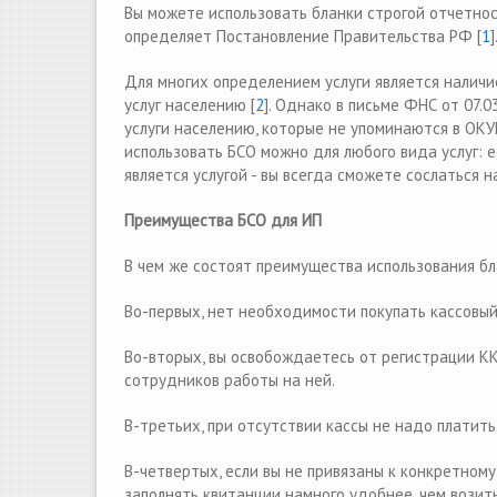
Вы можете использовать бланки строгой отчетнос
определяет Постановление Правительства РФ [
1
]
Для многих определением услуги является налич
услуг населению [
2
]. Однако в письме ФНС от 07.03
услуги населению, которые не упоминаются в ОКУ
использовать БСО можно для любого вида услуг: е
является услугой - вы всегда сможете сослаться 
Преимущества БСО для ИП
В чем же состоят преимущества использования б
Во-первых, нет необходимости покупать кассовый
Во-вторых, вы освобождаетесь от регистрации КК
сотрудников работы на ней.
В-третьих, при отсутствии кассы не надо платить
В-четвертых, если вы не привязаны к конкретному
заполнять квитанции намного удобнее, чем возить