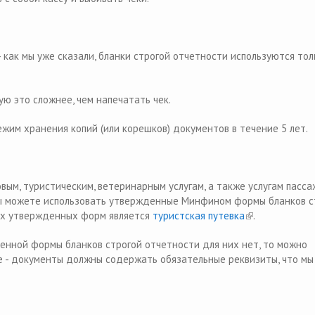
 как мы уже сказали, бланки строгой отчетности используются тол
ую это сложнее, чем напечатать чек.
им хранения копий (или корешков) документов в течение 5 лет.
вым, туристическим, ветеринарным услугам, а также услугам пасса
вы можете использовать утвержденные Минфином формы бланков с
ых утвержденных форм является
туристская путевка
(link is external
.
вленной формы бланков строгой отчетности для них нет, то можно
е - документы должны содержать обязательные реквизиты, что мы