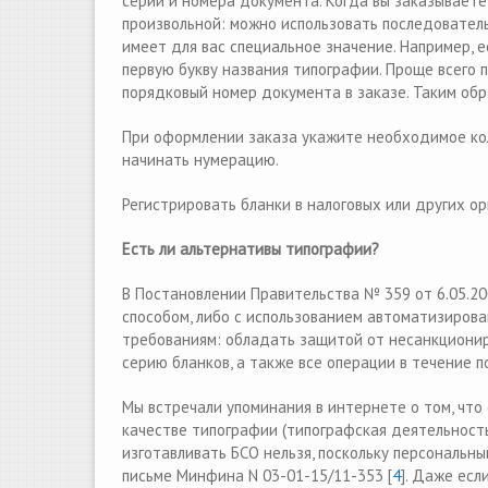
серии и номера документа. Когда вы заказываете
произвольной: можно использовать последователь
имеет для вас специальное значение. Например, 
первую букву названия типографии. Проще всего п
порядковый номер документа в заказе. Таким обр
При оформлении заказа укажите необходимое кол
начинать нумерацию.
Регистрировать бланки в налоговых или других ор
Есть ли альтернативы типографии?
В Постановлении Правительства № 359 от 6.05.20
способом, либо с использованием автоматизиро
требованиям: обладать защитой от несанкционир
серию бланков, а также все операции в течение 
Mы встречали упоминания в интернете о том, что
качестве типографии (типографская деятельность
изготавливать БСО нельзя, поскольку персональны
письме Минфина N 03-01-15/11-353 [
4
]. Даже есл