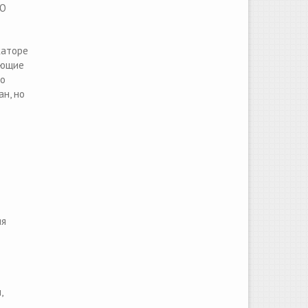
СО
каторе
ающие
то
ан, но
ия
,