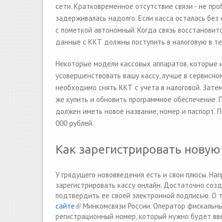
сети.
Кратковременное отсутствие связи - не про
задерживалась надолго.
Если касса осталась без
с пометкой автономный. Когда связь восстановит
данные с ККТ должны поступить в налоговую в те
Некоторые модели кассовых аппаратов, которые и
усовершенствовать вашу кассу, лучше в сервисно
необходимо снять ККТ с учета в налоговой. Зате
же купить и обновить программное обеспечение. П
должен иметь новое название, номер и паспорт. 
000 рублей.
Как зарегистрировать новую 
У грядущего нововведения есть и свои плюсы. На
зарегистрировать кассу онлайн. Достаточно соз
подтвердить ее своей электронной подписью. О т
сайте
(link is external)
Минкомсвязи России. Оператор фискальны
регистрационный номер, который нужно будет вве