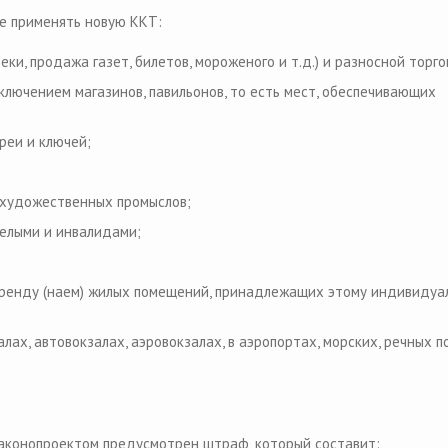
не применять новую ККТ:
ки, продажа газет, билетов, мороженого и т.д.) и разносной торго
сключением магазинов, павильонов, то есть мест, обеспечивающих
реи и ключей;
 художественных промыслов;
релыми и инвалидами;
ренду (наем) жилых помещений, принадлежащих этому индивидуа
ах, автовокзалах, аэровокзалах, в аэропортах, морских, речных п
аконопроектом предусмотрен штраф, который составит: