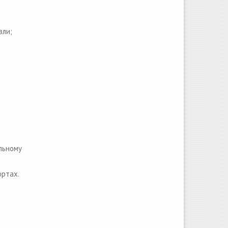
вли;
льному
ортах.