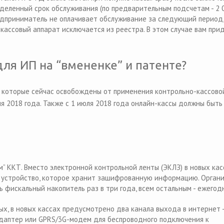
еленный срок обслуживания (по предварительным подсчетам - 2 0
предприниматель не оплачивает обслуживание за следующий период,
кассовый аппарат исключается из реестра. В этом случае вам при
ля ИП на “вмененке” и патенте?
 которые сейчас освобождены от применения контрольно-кассово
я 2018 года. Также с 1 июля 2018 года онлайн-кассы должны быть
м” ККТ. Вместо электронной контрольной ленты (ЭКЛЗ) в новых ка
- устройство, которое хранит зашифрованную информацию. Орган
ь фискальный накопитель раз в три года, всем остальным - ежегод
х, в новых кассах предусмотрено два канала выхода в интернет -
адаптер или GPRS/3G-модем для беспроводного подключения к