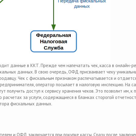
одит данные в ККТ. Прежде чем напечатать чек, касса в онлайн-р
альных данных. В свою очередь, ОФД присваивает чеку уникальн
продавцу. Чек с фискальным признаком распечатывается и отдаетс
редпринимателя, оператор посылает в налоговую инспекцию. На с
ут получить доступ к сервису хранения чеков. Это позволит им, к 
 расчетах за услуги, содержащиеся в бланках сторогой отчетност
атора фискальных данных.
елем и ОФД заключается при покупке кассы. Сразу после заключе