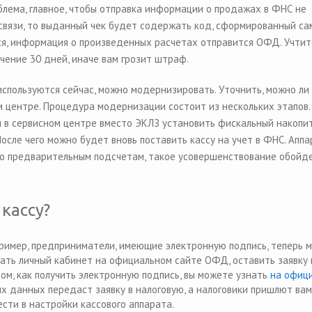
блема, главное, чтобы отправка информации о продажах в ФНС не
 связи, то выданный чек будет содержать код, сформированный са
ся, информация о произведенных расчетах отправится ОФД. Учтите
чение 30 дней, иначе вам грозит штраф.
спользуются сейчас, можно модернизировать. Уточнить, можно ли
м центре. Процедура модернизации состоит из нескольких этапов.
м в сервисном центре вместо ЭКЛЗ установить фискальный накопит
осле чего можно будет вновь поставить кассу на учет в ФНС. Аппа
По предварительным подсчетам, такое усовершенствование обойде
кассу?
пример, предприниматели, имеющие электронную подпись, теперь м
дать личный кабинет на официальном сайте ОФД, оставить заявку 
ом, как получить электронную подпись, вы можете узнать
на офиц
х данных передаст заявку в налоговую, а налоговики пришлют вам
сти в настройки кассового аппарата.