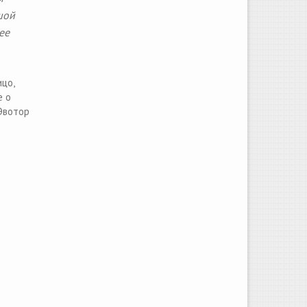
шой
ее
цо,
е о
 Эвотор