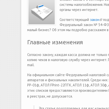
системы налогообложения. Но
органы через интернет.
Соответствующий
закон
(link 
под
Федеральный закон № 54-ФЗ “
малый бизнес? Об этом мы подробно расскажем в
Главные изменения
Согласно закону, каждая касса должна не только
копию чеков в налоговую службу через интернет. 
mail.
На официальном сайте Федеральной налоговой с
аппаратов и фискальных накопителей. Среди н
РР-01ф, АТОЛ FPrint-22ПТК, АТОЛ 11ф, АТОЛ 30ф
этих списков предоставляются производителями
в реестрах, не допускается.
Эта статья подготовлена для вас команд