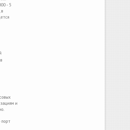
00 - 5
 в
дется
й
 в
ссовых
изациям и
но.
 порт