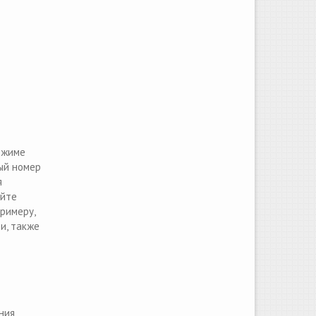
ежиме
ый номер
я
айте
примеру,
и, также
ния