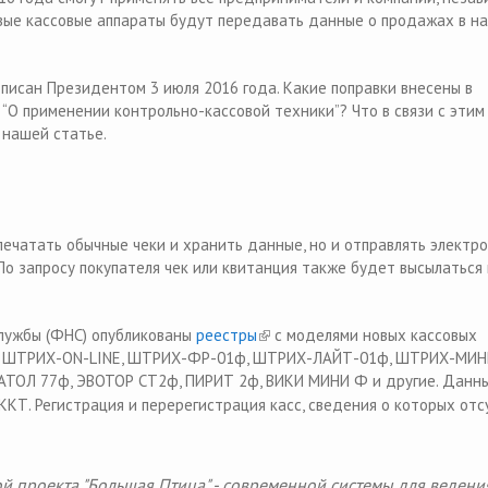
вые кассовые аппараты будут передавать данные о продажах в н
is external)
писан Президентом 3 июля 2016 года. Какие поправки внесены в
О применении контрольно-кассовой техники”? Что в связи с эти
 нашей статье.
 печатать обычные чеки и хранить данные, но и отправлять электр
По запросу покупателя чек или квитанция также будет высылаться 
лужбы (ФНС) опубликованы
реестры
(link is external)
с моделями новых кассовых
их: ШТРИХ-ON-LINE, ШТРИХ-ФР-01ф, ШТРИХ-ЛАЙТ-01ф, ШТРИХ-МИН
, АТОЛ 77ф, ЭВОТОР СТ2ф, ПИРИТ 2ф, ВИКИ МИНИ Ф и другие. Данн
 ККТ.
Регистрация и перерегистрация касс, сведения о которых от
ой проекта "Большая Птица" - современной системы для ведени