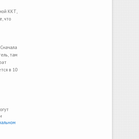
мой ККТ,
, что
 Сначала
ель, там
рат
тся в 10
огут
и
иальном