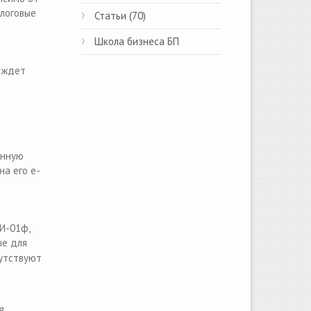
алоговые
Статьи (70)
Школа бизнеса БП
м ждет
онную
на его e-
И-01ф,
ые для
сутствуют
я