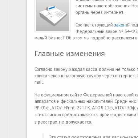
системы налогообложения. Но
органы через интернет.
Соответствующий
закон
(link 
под
Федеральный закон № 54-ФЗ “
малый бизнес? Об этом мы подробно расскажем в
Главные изменения
Согласно закону, каждая касса должна не только
копию чеков в налоговую службу через интернет. 
mail.
На официальном сайте Федеральной налоговой с
аппаратов и фискальных накопителей. Среди н
РР-01ф, АТОЛ FPrint-22ПТК, АТОЛ 11ф, АТОЛ 30ф
этих списков предоставляются производителями
в реестрах, не допускается.
Эта статья подготовлена для вас команд