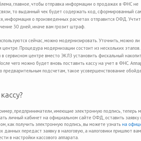
блема, главное, чтобы отправка информации о продажах в ФНС не
 связи, то выданный чек будет содержать код, сформированный са
ся, информация о произведенных расчетах отправится ОФД. Учтите
чение 30 дней, иначе вам грозит штраф.
спользуются сейчас, можно модернизировать. Уточнить, можно ли
м центре. Процедура модернизации состоит из нескольких этапов.
м в сервисном центре вместо ЭКЛЗ установить фискальный накопит
осле чего можно будет вновь поставить кассу на учет в ФНС. Аппа
По предварительным подсчетам, такое усовершенствование обойде
кассу?
пример, предприниматели, имеющие электронную подпись, теперь м
дать личный кабинет на официальном сайте ОФД, оставить заявку 
ом, как получить электронную подпись, вы можете узнать
на офиц
х данных передаст заявку в налоговую, а налоговики пришлют вам
сти в настройки кассового аппарата.