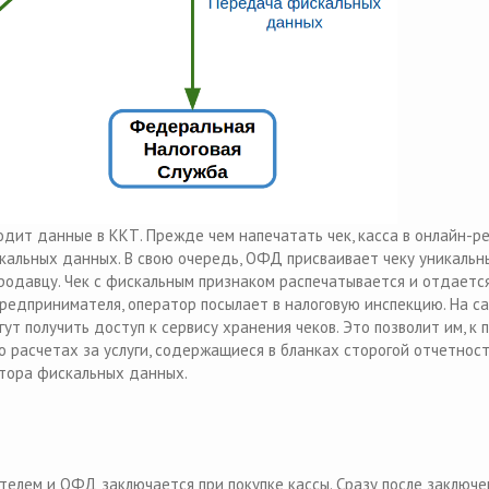
одит данные в ККТ. Прежде чем напечатать чек, касса в онлайн-р
альных данных. В свою очередь, ОФД присваивает чеку уникальн
продавцу. Чек с фискальным признаком распечатывается и отдаетс
редпринимателя, оператор посылает в налоговую инспекцию. На с
ут получить доступ к сервису хранения чеков. Это позволит им, к 
 расчетах за услуги, содержащиеся в бланках сторогой отчетност
атора фискальных данных.
елем и ОФД заключается при покупке кассы. Сразу после заключе