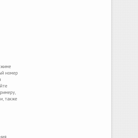
ежиме
ый номер
я
айте
примеру,
и, также
ния