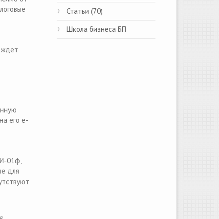
алоговые
Статьи (70)
Школа бизнеса БП
м ждет
онную
на его e-
И-01ф,
ые для
сутствуют
я