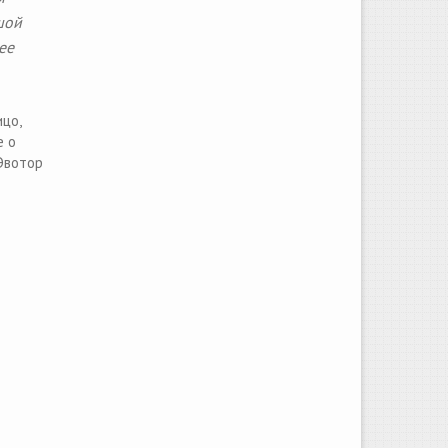
шой
ее
цо,
е о
 Эвотор