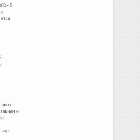
00 - 5
 в
дется
й
 в
ссовых
изациям и
но.
 порт