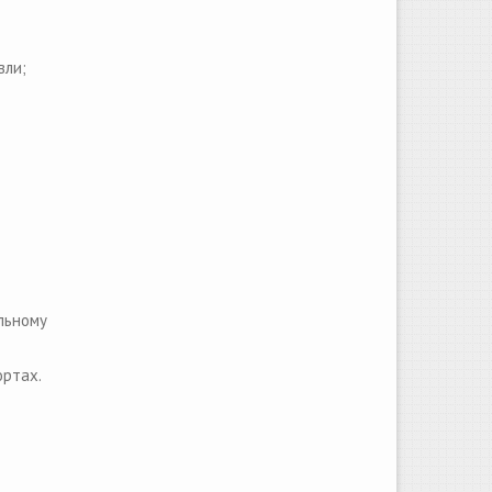
вли;
льному
ортах.