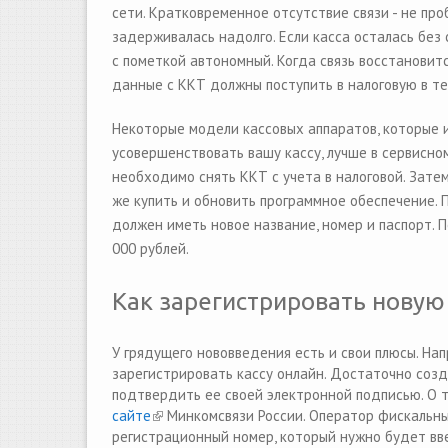
сети.
Кратковременное отсутствие связи - не про
задерживалась надолго.
Если касса осталась без
с пометкой автономный. Когда связь восстановит
данные с ККТ должны поступить в налоговую в те
Некоторые модели кассовых аппаратов, которые и
усовершенствовать вашу кассу, лучше в сервисно
необходимо снять ККТ с учета в налоговой. Зате
же купить и обновить программное обеспечение. П
должен иметь новое название, номер и паспорт. 
000 рублей.
Как зарегистрировать новую 
У грядущего нововведения есть и свои плюсы. На
зарегистрировать кассу онлайн. Достаточно соз
подтвердить ее своей электронной подписью. О т
сайте
(link is external)
Минкомсвязи России. Оператор фискальны
регистрационный номер, который нужно будет вве