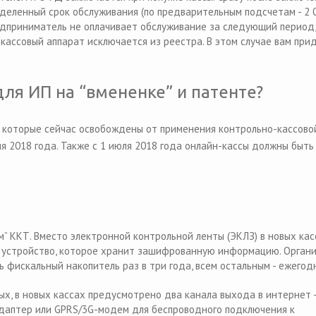
еленный срок обслуживания (по предварительным подсчетам - 2 0
предприниматель не оплачивает обслуживание за следующий период,
кассовый аппарат исключается из реестра. В этом случае вам при
ля ИП на “вмененке” и патенте?
 которые сейчас освобождены от применения контрольно-кассово
я 2018 года. Также с 1 июля 2018 года онлайн-кассы должны быть
м” ККТ. Вместо электронной контрольной ленты (ЭКЛЗ) в новых ка
- устройство, которое хранит зашифрованную информацию. Орган
ь фискальный накопитель раз в три года, всем остальным - ежегод
х, в новых кассах предусмотрено два канала выхода в интернет -
адаптер или GPRS/3G-модем для беспроводного подключения к