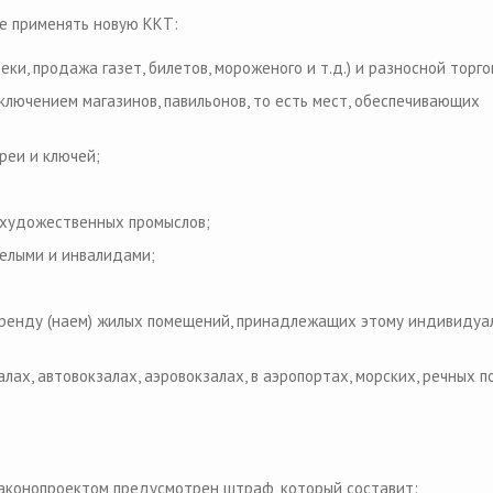
не применять новую ККТ:
ки, продажа газет, билетов, мороженого и т.д.) и разносной торго
сключением магазинов, павильонов, то есть мест, обеспечивающих
реи и ключей;
 художественных промыслов;
релыми и инвалидами;
ренду (наем) жилых помещений, принадлежащих этому индивидуа
ах, автовокзалах, аэровокзалах, в аэропортах, морских, речных п
аконопроектом предусмотрен штраф, который составит: