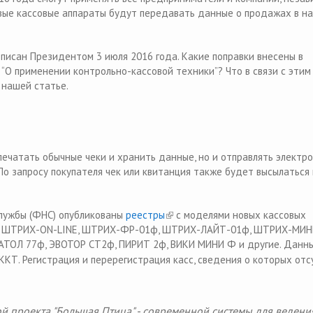
вые кассовые аппараты будут передавать данные о продажах в н
is external)
писан Президентом 3 июля 2016 года. Какие поправки внесены в
О применении контрольно-кассовой техники”? Что в связи с эти
 нашей статье.
 печатать обычные чеки и хранить данные, но и отправлять электр
По запросу покупателя чек или квитанция также будет высылаться 
лужбы (ФНС) опубликованы
реестры
(link is external)
с моделями новых кассовых
их: ШТРИХ-ON-LINE, ШТРИХ-ФР-01ф, ШТРИХ-ЛАЙТ-01ф, ШТРИХ-МИН
, АТОЛ 77ф, ЭВОТОР СТ2ф, ПИРИТ 2ф, ВИКИ МИНИ Ф и другие. Данн
 ККТ.
Регистрация и перерегистрация касс, сведения о которых от
ой проекта "Большая Птица" - современной системы для ведени