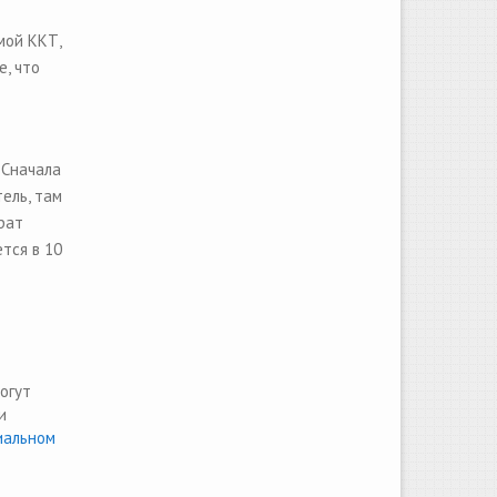
мой ККТ,
, что
 Сначала
ель, там
рат
тся в 10
огут
и
иальном