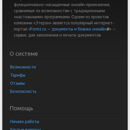
функционально-насыщенные онлайн-приложения,
сравнимые по возможностям с традиционными
«настольными» программами. Одним из проектов
компании «Этерон» является популярный интернет-
портал «
Formz.ru — документы и бланки онлайн
(link is
» —
cервис для заполнения и печати документов.
external)
О системе
Возможности
Тарифы
Отзывы
Безопасность
Помощь
Начало работы
Частые вопросы