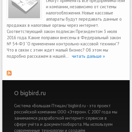
смогут применять все предприниматели
и компании, независимо от системы
налогообложения. Новые кассовые
аппараты будут передавать данные о
продажах в налоговые органы через интернет.
Соответствующий закон подписан Президентом 3 июля
2016 года. Какие поправки внесены в Федеральный закон
№ 54-ФЗ “О применении контрольно-кассовой техники”?
Что в связи с этим ждет малый бизнес? Об этом мы
подробно расскажем в нашей...
читать дальше »
О bigbird.ru
Система «Большая Птица»/ bigbird.ru - это проект
российской компании ООО «Этерон». С 2007 года мы
занимаемся разработкой интернет-сервисов в
сфере учёта и документооборота. Мы используем
современные технологии и создаём