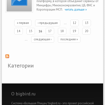
платформу, в которой объединит сервисы от
Минцифры, Минэкономразвития, ЦБ, ФНС и
Коропорации МСП.
читать дальше »
Страницы
« первая
‹ предыдущая
…
12
13
14
15
16
17
18
19
20
…
следующая ›
последняя »
Категории
О bigbird.ru
Система «Большая Птица»/ bigbird.ru - это проект российской