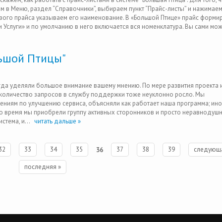
м в Меню, раздел “Справочники”, выбираем пункт “Прайс-листы” и нажимаем
вого прайса указываем его наименование. В «Большой Птице» прайс формир
 Услуги» и по умолчанию в него включается вся номенклатура. Вы сами мо
льшой Птицы"
да уделяли большое внимание вашему мнению. По мере развития проекта 
 количество запросов в службу поддержки тоже неуклонно росло. Мы
ниям по улучшению сервиса, объясняли как работает наша программа; ин
 это время мы приобрели группу активных сторонников и просто неравнодуш
тема, и...
читать дальше »
32
33
34
35
36
37
38
39
следующа
последняя »