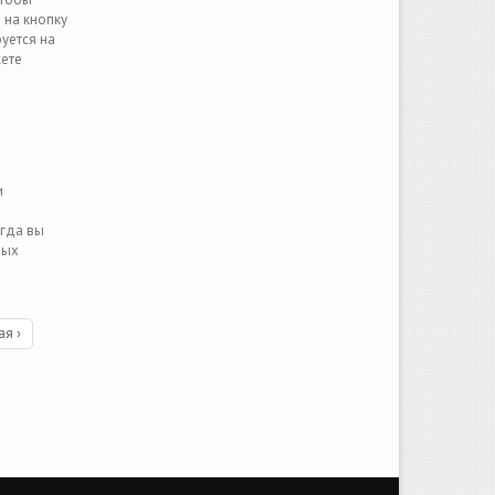
 на кнопку
уется на
жете
и
огда вы
ных
я ›