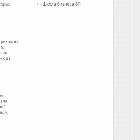
Школа бизнеса БП
торых,
штрих-кода
д,
орить
х-кода
 ее
тема
ной
дом,