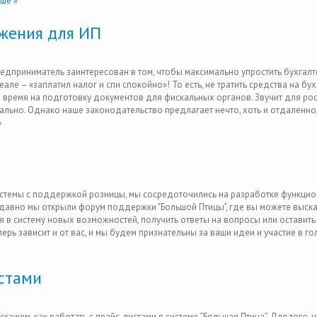
ше »
жения для ИП
дприниматель заинтересован в том, чтобы максимально упростить бухгалт
еале – «заплатил налог и спи спокойно»! То есть, не тратить средства на бух
 время на подготовку документов для фискальных органов. Звучит для ро
ально. Однако наше законодательство предлагает нечто, хоть и отдаленно,
»
истемы с поддержкой розницы, мы сосредоточились на разработке функцио
едавно мы открыли форум поддержки "Большой Птицы", где вы можете выска
в систему новых возможностей, получить ответы на вопросы или оставить 
ерь зависит и от вас, и мы будем признательны за ваши идеи и участие в г
истами
кажем, как работать с прайс-листами в системе “Большая Птица”. Для того, 