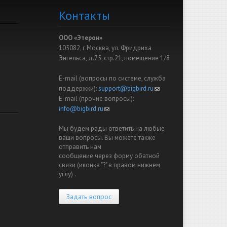
Контакты
ООО «Этерон»
105082, г.Москва, ул. Фридриха
Энгельса, д.75, стр.21, помещение 1/8
E-mail (вопросы по системе, служба
поддержки):
support@bigbird.ru
(link sends e-mail)
E-mail (прочие вопросы):
info@bigbird.ru
(link sends e-mail)
Мы будем рады ответить на любые
ваши вопросы. Вы можете также
отправить нам
сообщение через форму обатной
связи (иконка "?" в правом нижнем
углу) .
Задать вопрос