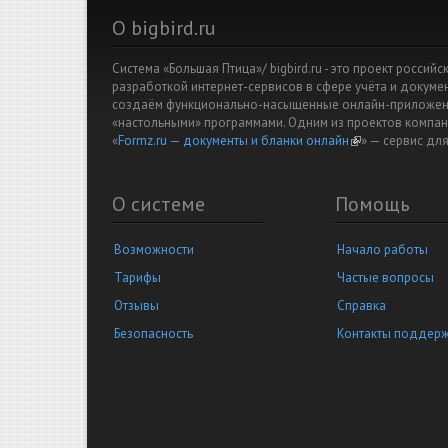
О bigbird.ru
Система «Большая Птица»/ bigbird.ru - это проект росси
разработкой интернет-сервисов в сфере учёта и докум
создаём функционально-насыщенные онлайн-приложени
«настольными» программами. Одним из проектов компан
«
Formz.ru — документы и бланки онлайн
(link is external)
» — cервис дл
О системе
Помощь
Возможности
Начало работы
Тарифы
Частые вопросы
Отзывы
Справка
Безопасность
Контакты поддер