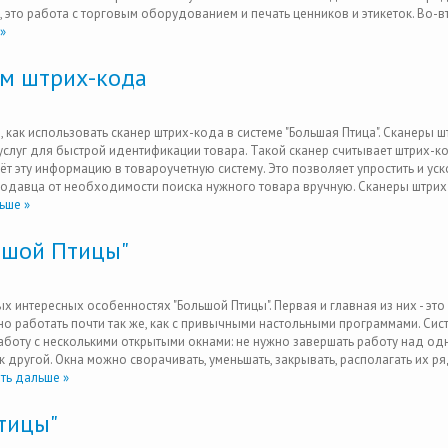
 это работа с торговым оборудованием и печать ценников и этикеток. Во-в
»
ом штрих-кода
, как использовать сканер штрих-кода в системе "Большая Птица". Сканеры 
услуг для быстрой идентификации товара. Такой сканер считывает штрих-ко
ёт эту информацию в товароучетную систему. Это позволяет упростить и уск
одавца от необходимости поиска нужного товара вручную. Сканеры штри
ьше »
ьшой Птицы"
 интересных особенностях "Большой Птицы". Первая и главная из них - это
но работать почти так же, как с привычными настольными программами. Сис
оту с несколькими открытыми окнами: не нужно завершать работу над од
 другой. Окна можно сворачивать, уменьшать, закрывать, располагать их ря
ть дальше »
тицы"