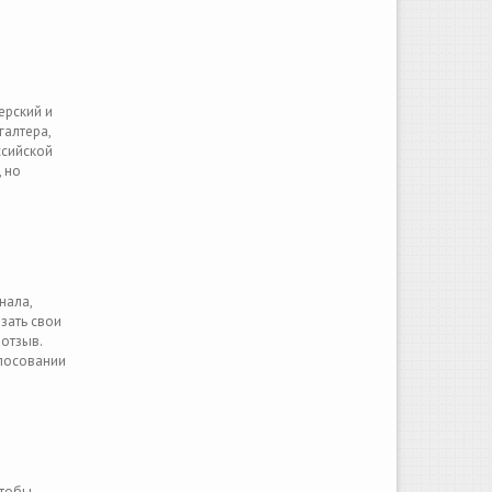
ерский и
галтера,
ссийской
 но
нала,
зать свои
отзыв.
олосовании
чтобы