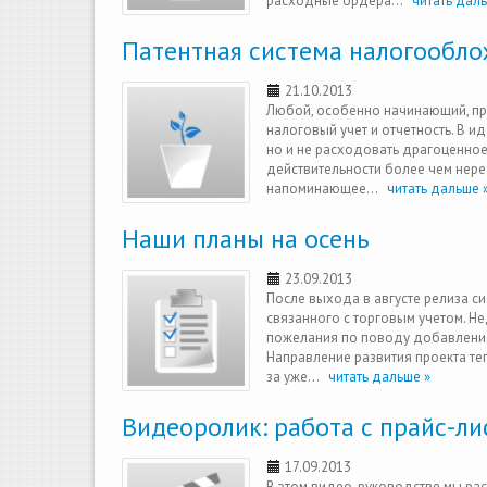
расходные ордера...
читать даль
Патентная система налогообло
21.10.2013
Любой, особенно начинающий, пре
налоговый учет и отчетность. В ид
но и не расходовать драгоценное
действительности более чем нере
напоминающее...
читать дальше 
Наши планы на осень
23.09.2013
После выхода в августе релиза с
связанного с торговым учетом. Н
пожелания по поводу добавления 
Направление развития проекта теп
за уже...
читать дальше »
Видеоролик: работа с прайс-л
17.09.2013
В этом видео-руководстве мы расс