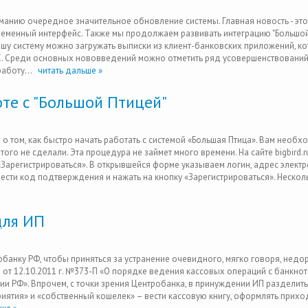
анию очередное значительное обновление системы. Главная новость - это
еменный интерфейс. Также мы продолжаем развивать интеграцию "Большой
ашу систему можно загружать выписки из клиент-банковских приложений, к
 Среди основных нововведений можно отметить ряд усовершенствований
аботу...
читать дальше »
те с "Большой Птицей"
о том, как быстро начать работать с системой «Большая Птица». Вам необ
того не сделали. Эта процедура не займет много времени. На сайте bigbird.r
 «Зарегистрироваться». В открывшейся форме указываем логин, адрес элект
вести код подтверждения и нажать на кнопку «Зарегистрироваться». Нескол
для ИП
банку РФ, чтобы приняться за устранение очевидного, мягко говоря, недо
 от 12.10.2011 г. №373-П «О порядке ведения кассовых операций с банкнот
ии РФ». Впрочем, с точки зрения Центробанка, в принуждении ИП разделить
риятия» и «собственный кошелек» – вести кассовую книгу, оформлять прихо