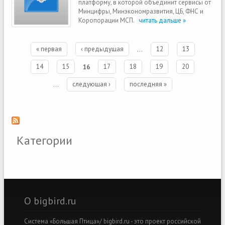
платформу, в которой объединит сервисы от
Минцифры, Минэкономразвития, ЦБ, ФНС и
Коропорации МСП.
читать дальше »
Страницы
« первая
‹ предыдущая
…
12
13
14
15
16
17
18
19
20
…
следующая ›
последняя »
Категории
О bigbird.ru
Система «Большая Птица»/ bigbird.ru - это проект российской