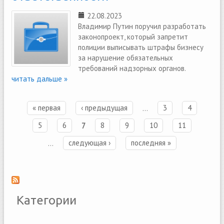
22.08.2023
Владимир Путин поручил разработать
законопроект, который запретит
полиции выписывать штрафы бизнесу
за нарушение обязательных
требований надзорных органов.
читать дальше »
« первая
‹ предыдущая
…
3
4
Страницы
5
6
7
8
9
10
11
…
следующая ›
последняя »
Категории