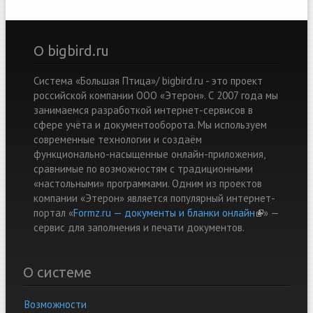
О bigbird.ru
Система «Большая Птица»/ bigbird.ru - это проект
российской компании ООО «Этерон». С 2007 года мы
занимаемся разработкой интернет-сервисов в
сфере учёта и документооборота. Мы используем
современные технологии и создаём
функционально-насыщенные онлайн-приложения,
сравнимые по возможностям с традиционными
«настольными» программами. Одним из проектов
компании «Этерон» является популярный интернет-
портал «
Formz.ru — документы и бланки онлайн
(link is
» —
cервис для заполнения и печати документов.
external)
О системе
Возможности