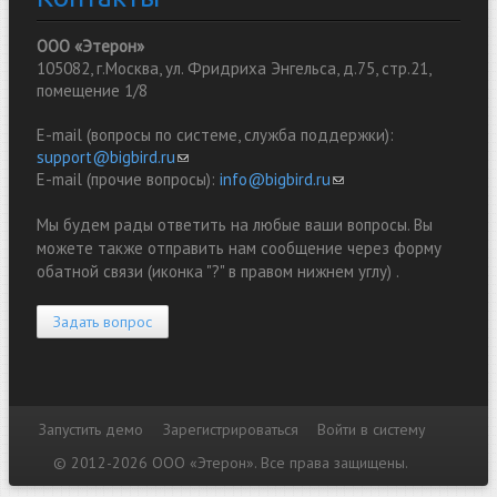
ООО «Этерон»
105082, г.Москва, ул. Фридриха Энгельса, д.75, стр.21,
помещение 1/8
E-mail (вопросы по системе, служба поддержки):
support@bigbird.ru
(link sends e-mail)
E-mail (прочие вопросы):
info@bigbird.ru
(link sends e-mail)
Мы будем рады ответить на любые ваши вопросы. Вы
можете также отправить нам сообщение через форму
обатной связи (иконка "?" в правом нижнем углу) .
Задать вопрос
Запустить демо
Зарегистрироваться
Войти в систему
Дополнительные ссылки
© 2012-2026 ООО «Этерон». Все права защищены.