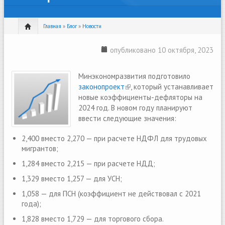
Главная
»
Блог
»
Новости
опубликовано 10 октября, 2023
Минэкономразвития подготовило
законопроект
(link is external)
, который устанавливает
новые коэффициенты-дефляторы на
2024 год. В новом году планируют
ввести следующие значения:
2,400 вместо 2,270 — при расчете НДФЛ для трудовых
мигрантов;
1,284 вместо 2,215 — при расчете НДД;
1,329 вместо 1,257 — для УСН;
1,058 — для ПСН (коэффициент не действовал с 2021
года);
1,828 вместо 1,729 — для торгового сбора.