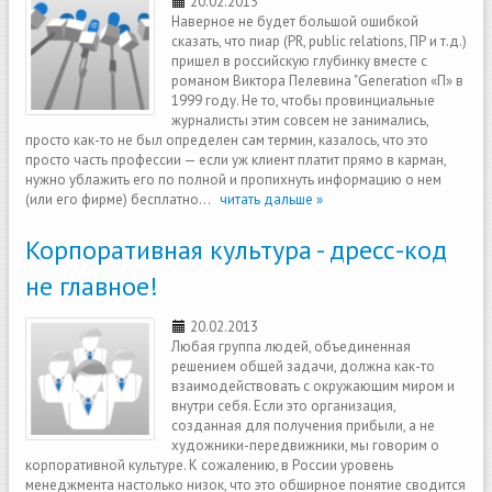
20.02.2013
Наверное не будет большой ошибкой
сказать, что пиар (PR, public relations, ПР и т.д.)
пришел в российскую глубинку вместе с
романом Виктора Пелевина "Generation «П» в
1999 году. Не то, чтобы провинциальные
журналисты этим совсем не занимались,
просто как-то не был определен сам термин, казалось, что это
просто часть профессии — если уж клиент платит прямо в карман,
нужно ублажить его по полной и пропихнуть информацию о нем
(или его фирме) бесплатно...
читать дальше »
Корпоративная культура - дресс-код
не главное!
20.02.2013
Любая группа людей, объединенная
решением общей задачи, должна как-то
взаимодействовать с окружающим миром и
внутри себя. Если это организация,
созданная для получения прибыли, а не
художники-передвижники, мы говорим о
корпоративной культуре. К сожалению, в России уровень
менеджмента настолько низок, что это обширное понятие сводится