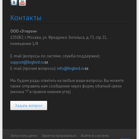
Контакты
ООО «Этерон»
105082, г.Москва, ул. Фридриха Энгельса, д.75, стр.21,
помещение 1/8
E-mail (вопросы по системе, служба поддержки):
support@bigbird.ru
(link sends e-mail)
E-mail (прочие вопросы):
info@bigbird.ru
(link sends e-mail)
Мы будем рады ответить на любые ваши вопросы. Вы можете
также отправить нам сообщение через форму обатной связи
(иконка "?" в правом нижнем углу) .
Задать вопрос
Запустить демо
Зарегистрироваться
Войти в систему