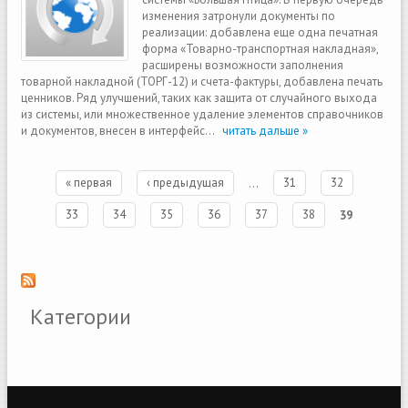
изменения затронули документы по
реализации: добавлена еще одна печатная
форма «Товарно-транспортная накладная»,
расширены возможности заполнения
товарной накладной (ТОРГ-12) и счета-фактуры, добавлена печать
ценников. Ряд улучшений, таких как защита от случайного выхода
из системы, или множественное удаление элементов справочников
и документов, внесен в интерфейс...
читать дальше »
Страницы
« первая
‹ предыдущая
…
31
32
33
34
35
36
37
38
39
Категории