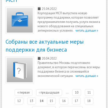
25.04.2022
Корпорация МСП выпустила новую
программу поддержки, которая позволяет
предпринимателям получить услуги лизинга
нового оборудования на специальных
антикризисных условиях.
читать дальше »
Собраны все актуальные меры
поддержки для бизнеса
20.04.2022
Правительство Москвы подготовило
документ, в котором перечислены все меры
поддержки бизнеса в сложившейся
экономической ситуации.
читать дальше »
Страницы
« первая
‹ предыдущая
…
10
11
12
13
14
15
16
17
18