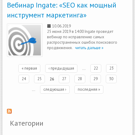
Вебинар Ingate: «SEО как мощный
инструмент маркетинга»
10.06.2019
25 июня 2019 в 14:00 Ingate проведет
вебинар по исправлению самых
распространенных ошибок поискового
продвижения.
читать дальше »
Страницы
« первая
‹ предыдущая
…
22
23
24
25
26
27
28
29
30
…
следующая ›
последняя »
Категории