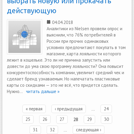
выбрать новую или прокачать
действующую
04.04.2018
Аналитики из Nielsen провели опрос и
выяснили, что 76% потребителей в
России при прочих одинаковых
условиях предпочитают покупать в том
магазине, карта лояльности которого
лежит в кошельке. Это ли не причина запустить или
довести до ума свою программу лояльности? Она повысит
конкурентоспособность компании, увеличит средний чек и
сделает бренд узнаваемым. Но напечатать пластиковые
карты со скидками — это не всё, что придется сделать.
Нужно...
читать дальше »
« первая
‹ предыдущая
…
24
Страницы
25
26
27
28
29
30
31
32
…
следующая ›