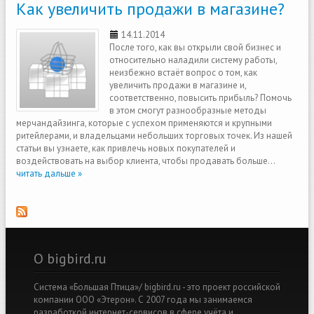
Как увеличить продажи в магазине?
14.11.2014
После того, как вы открыли свой бизнес и
относительно наладили систему работы,
неизбежно встаёт вопрос о том, как
увеличить продажи в магазине и,
соответственно, повысить прибыль? Помочь
в этом смогут разнообразные методы
мерчандайзинга, которые с успехом применяются и крупными
ритейлерами, и владельцами небольших торговых точек. Из нашей
статьи вы узнаете, как привлечь новых покупателей и
воздействовать на выбор клиента, чтобы продавать больше...
читать дальше »
О bigbird.ru
Система «Большая Птица»/ bigbird.ru - это проект российской
компании ООО «Этерон». С 2007 года мы занимаемся
разработкой интернет-сервисов в сфере учёта и