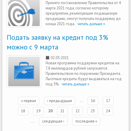
Принято постановление Правительства от 4
марта 2021 года, согласно которому
предприятия, реализующие подакцизную
продукцию, смогут получать поддержку до
конца 2021 года.
читать дальше »
Подать заявку на кредит под 3%
можно с 9 марта
02.03.2021
Новая программа поддержки кредитов на
7,8 миллиардов рублей запускается
Правительством по поручению Президента.
Льготные кредиты будут выдаваться на год
под 3%.
читать дальше »
Страницы
« первая
‹ предыдущая
…
16
17
18
19
20
21
22
23
24
…
следующая ›
последняя »