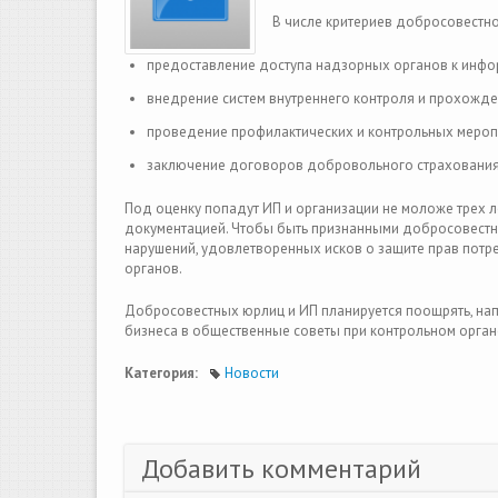
В числе критериев добросовестн
предоставление доступа надзорных органов к инфо
внедрение систем внутреннего контроля и прохожде
проведение профилактических и контрольных мероп
заключение договоров добровольного страхования 
Под оценку попадут ИП и организации не моложе трех 
документацией. Чтобы быть признанными добросовестн
нарушений, удовлетворенных исков о защите прав пот
органов.
Добросовестных юрлиц и ИП планируется поощрять, нап
бизнеса в общественные советы при контрольном орган
Категория:
Новости
Добавить комментарий