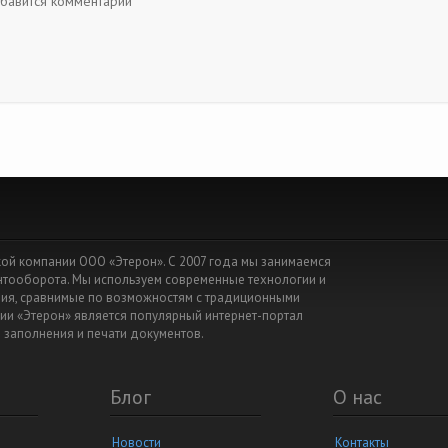
обавится комментарий
йской компании ООО «Этерон». С 2007 года мы занимаемся
ентооборота. Мы используем современные технологии и
я, сравнимые по возможностям с традиционными
ии «Этерон» является популярный интернет-портал
я заполнения и печати документов.
Блог
О нас
Новости
Контакты