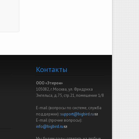
Контакты
ООО «Этерон»
105082, г.Москва, ул. Фридриха
Энгельса, д.75, стр.21, помещение 1/8
E-mail (вопросы по системе, служба
поддержки):
support@bigbird.ru
(link sends e-mail)
E-mail (прочие вопросы):
info@bigbird.ru
(link sends e-mail)
Мы будем рады ответить на любые