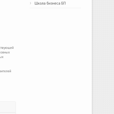
Школа бизнеса БП
тствующей
ловных
ных
вителей