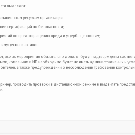
ости выделяют:
рмационным ресурсам организации;
ние сертификаций по безопасности;
риятий по предотвращению вреда и ущерба ценностям;
имущества и активов.
лет, все их мероприятия обязательно должны будут подтверждены соотве
ыми, компаниям и ИП необходимо будет не иметь административных и уго
ребителей, а также предупреждений о несоблюдении требований контроль
ример, проводить проверки в дистанционном режиме и выдвигать предста
е.