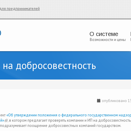
и для предпринимателей
О системе
Возможности и цены
 на добросовестность
опубликовано 13
оект
«Об утверждении положения о федерального государственном надзор
ей»
(link is external)
, в котором предлагает проверять компании и ИП на добросовестность
 подразумевает поощрение добросовестных компаний государством.