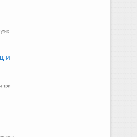
ругих
ц и
и три
оваров