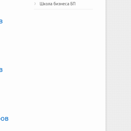
Школа бизнеса БП
в
в
ров