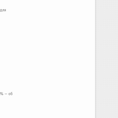
 для
0% — об