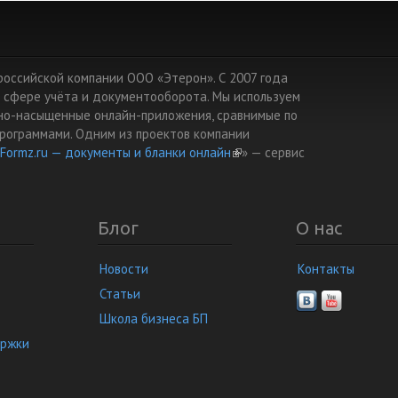
т российской компании ООО «Этерон». С 2007 года
 сфере учёта и документооборота. Мы используем
но-насыщенные онлайн-приложения, сравнимые по
рограммами. Одним из проектов компании
Formz.ru — документы и бланки онлайн
(link is external)
» — cервис
Блог
О нас
Новости
Контакты
Статьи
Школа бизнеса БП
ержки