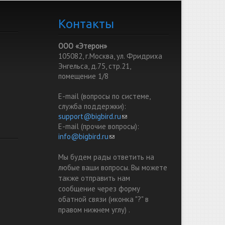
Контакты
ООО «Этерон»
105082, г.Москва, ул. Фридриха
Энгельса, д.75, стр.21,
помещение 1/8
E-mail (вопросы по системе,
служба поддержки):
support@bigbird.ru
(link sends e-mail)
E-mail (прочие вопросы):
info@bigbird.ru
(link sends e-mail)
Мы будем рады ответить на
любые ваши вопросы. Вы можете
также отправить нам
сообщение через форму
обатной связи (иконка "?" в
правом нижнем углу) .