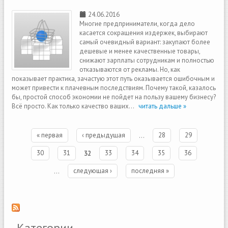
24.06.2016
Многие предприниматели, когда дело
касается сокращения издержек, выбирают
самый очевидный вариант: закупают более
дешевые и менее качественные товары,
снижают зарплаты сотрудникам и полностью
отказываются от рекламы. Но, как
показывает практика, зачастую этот путь оказывается ошибочным и
может привести к плачевным последствиям. Почему такой, казалось
бы, простой способ экономии не пойдет на пользу вашему бизнесу?
Всё просто. Как только качество ваших...
читать дальше »
Страницы
« первая
‹ предыдущая
…
28
29
30
31
32
33
34
35
36
…
следующая ›
последняя »
Категории