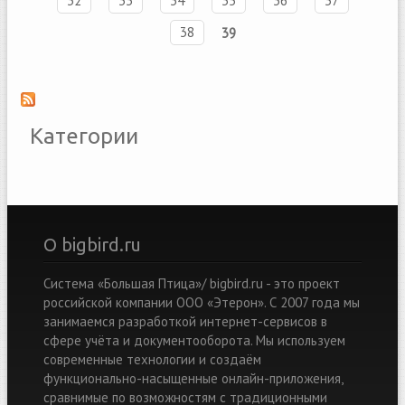
32
33
34
35
36
37
38
39
Категории
О bigbird.ru
Система «Большая Птица»/ bigbird.ru - это проект
российской компании ООО «Этерон». С 2007 года мы
занимаемся разработкой интернет-сервисов в
сфере учёта и документооборота. Мы используем
современные технологии и создаём
функционально-насыщенные онлайн-приложения,
сравнимые по возможностям с традиционными