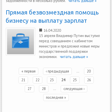
задолженности в несколько рублей.
читать дальше »
Прямая безвозмездная помощь
бизнесу на выплату зарплат
16.04.2020
15 апреля Владимир Путин выступил
перед совещанием с кабинетом
министров и предложил новые меры
государственной поддержки
экономики.
читать дальше »
« первая
‹ предыдущая
…
20
Страницы
21
22
23
24
25
26
27
28
…
следующая ›
последняя »