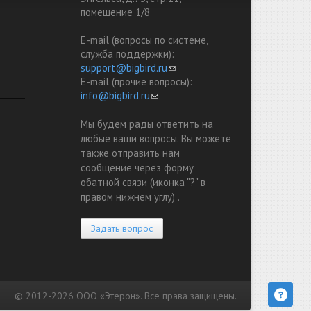
помещение 1/8
E-mail (вопросы по системе,
служба поддержки):
support@bigbird.ru
(link sends e-mail)
E-mail (прочие вопросы):
info@bigbird.ru
(link sends e-mail)
Мы будем рады ответить на
любые ваши вопросы. Вы можете
также отправить нам
сообщение через форму
обатной связи (иконка "?" в
правом нижнем углу) .
Задать вопрос
© 2012-2026 ООО «Этерон». Все права защищены.