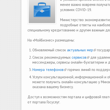
менее важно вовремя получат
условиях COVID-19.
Министерство экономразвития
подробные ответы на наиболее
специальному кредитованию и другим важным дл
На «МойБизнес» размещены:
Обновляемый список
актуальных мер
(link is ex
государ
Список рекомендуемых
сервисов
(link is externa
для удаленн
мессенджеры, сервисы онлайн-бухгалтерии и д
Номера телефонов
(link is external)
горячих линий по поддерж
Услуги консультационной, информационной и
можете получить онлайн-консультацию у Минэ
оказана вашему бизнесу.
Доступ к возможностям портала и цифровой плат
от портала Госуслуг.