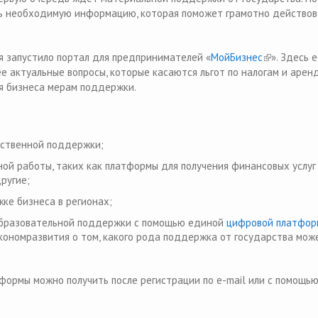
ь необходимую информацию, которая поможет грамотно действов
 запустило портал для предпринимателей «
МойБизнес
(link is exte
». Здесь 
 актуальные вопросы, которые касаются льгот по налогам и аренд
я бизнеса мерам поддержки.
ternal)
ственной поддержки;
l)
ой работы, таких как платформы для получения финансовых услуг 
ругие;
ке бизнеса в регионах;
 образовательной поддержки с помощью единой
цифровой платфор
кономразвития о том, какого рода поддержка от государства мож
формы можно получить после регистрации по e-mail или с помощью