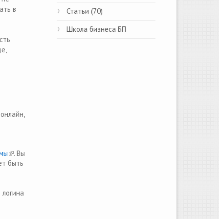
ать в
Статьи (70)
Школа бизнеса БП
rnal)
есть
е,
онлайн,
мы
(link is
. Вы
ет быть
external)
 логина