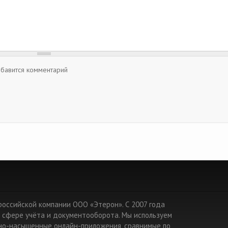
обавится комментарий
т российской компании ООО «Этерон». С 2007 года
 сфере учёта и документооборота. Мы используем
но-насыщенные онлайн-приложения, сравнимые по