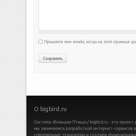
Пришлите мне емайл, когда на этой странице д
О bigbird.ru
Система «Большая Птица»/ bigbird.ru - это проек
мы занимаемся разработкой интернет-сервисов в
современные технологии и создаём функциональ