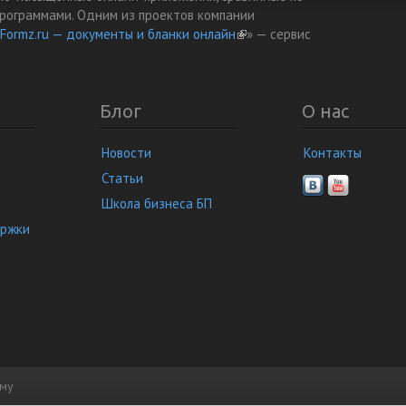
рограммами. Одним из проектов компании
Formz.ru — документы и бланки онлайн
(link is external)
» — cервис
Блог
О нас
Новости
Контакты
Статьи
Школа бизнеса БП
ержки
ему