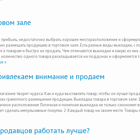
овом зале
ил прибыль, недостаточно выбрать хорошее месторасположение и сформиро
ьно размещать продукцию в торговом зале. Есть разные виды выкладки, с 
 к товарам и быстро их продать. Чем отличаются выкладки и какую из них
е количество одного товара раскладывается на поддонах и оформляется т
е »
привлекаем внимание и продаем
газине творит чудеса. Как и куда выставлять товар, чтобы он лучше прод
ипах грамотного размещения продукции. Выкладка товара в торговом зале: 
ичное расположение Логичная и понятная выкладка не только сэкономит 
жет сделать импульсивные покупки. 2. Каждый товар на своем месте Товары
родавцов работать лучше?