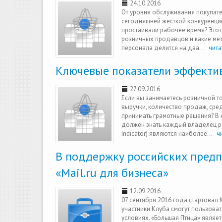
24.10.2016
От уровня обслуживания покупател
сегодняшней жесткой конкуренции
простаивали рабочее время? Этот
розничных продавцов и какие ме
персонала делится на два...
читат
Ключевые показатели эффектив
27.09.2016
Если вы занимаетесь розничной т
выручки, количество продаж, сред
принимать грамотные решения? В 
должен знать каждый владелец ро
Indicator) являются наиболее...
чи
В поддержку российских предп
«Mail.ru для бизнеса»
12.09.2016
07 сентября 2016 года стартовал 
участники Клуба смогут пользова
условиях. «Большая Птица» являет