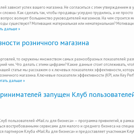
ей зависит успех вашего магазина. Не согласиться с этим утверждением в 
 сложно. Как сделать так, чтобы продавцы усердно трудились, а не просто
 вопрос волнует большинство руководителей магазинов. На чем строится 
тоды существуют? Мотивация: материальная или нематериальная? Мотиваци
ь дальше »
ности розничного магазина
орговлей, то окружены множеством самых разнообразных показателей: раз
ний чек. Что делать с этими цифрами? Какие данные стоит отслеживать, чт
нашей статье мы расскажем о к лючевых показателях эффективности, котор
зничного магазина. Ключевые показатели эффективности (KPI, или Key Per
тать дальше »
ринимателей запущен Клуб пользователе
Клуб пользователей «Mail.ru для бизнеса» — программа привилегий, в рамк
ться востребованными сервисами для малого и среднего бизнеса на специ
ся партнером Клуба «Mail.Ru для бизнеса» и предоставляет участникам Клу