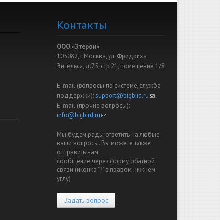
Контакты
ООО «Этерон»
105082, г.Москва, ул. Фридриха
Энгельса, д.75, стр.21, помещение 1/8
E-mail (вопросы по системе, служба
поддержки):
support@bigbird.ru
(link sends e-mail)
E-mail (прочие вопросы):
info@bigbird.ru
(link sends e-mail)
Мы будем рады ответить на любые
ваши вопросы. Вы можете также
отправить нам
сообщение через форму обатной
связи (иконка "?" в правом нижнем
углу) .
Задать вопрос