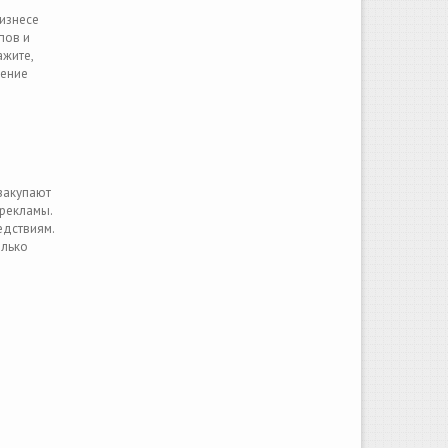
изнесе
пов и
ажите,
ление
закупают
рекламы.
едствиям.
олько