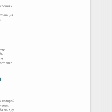
условиях
мотивация
я
мер
обы
ые
formance
й
ах которой
альных
ба скидку