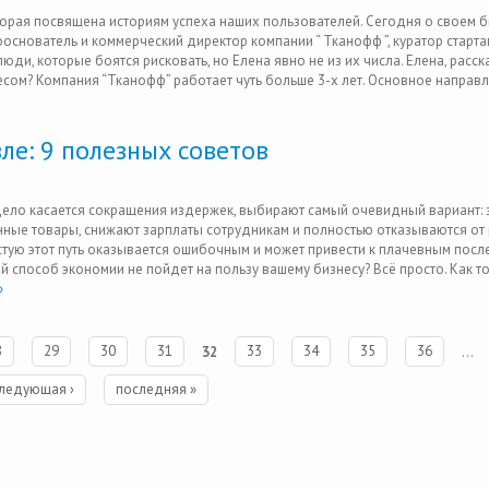
орая посвящена историям успеха наших пользователей. Сегодня о своем б
ооснователь и коммерческий директор компании “ Тканофф ”, куратор старта
юди, которые боятся рисковать, но Елена явно не из их числа. Елена, расск
есом? Компания “Тканофф” работает чуть больше 3-х лет. Основное направ
ле: 9 полезных советов
дело касается сокращения издержек, выбирают самый очевидный вариант: 
ные товары, снижают зарплаты сотрудникам и полностью отказываются от 
астую этот путь оказывается ошибочным и может привести к плачевным посл
ой способ экономии не пойдет на пользу вашему бизнесу? Всё просто. Как т
»
8
29
30
31
32
33
34
35
36
…
ледующая ›
последняя »