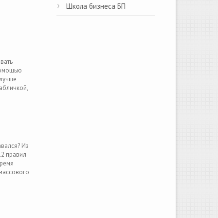
Школа бизнеса БП
вать
помощью
 лучше
абличкой,
авался? Из
12 правил
время
 массового