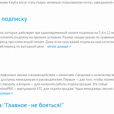
ками Клуба могут стать только активные пользователи почты, заведенной 
а подписку
док, которые действуют при единовременной оплате подписки на 3, 6 и 12 м
оплатить подписку на прежних условиях. Размер скидки указан по сравнен
риод при помесячной оплате. Даже если срок вашей подписки еще не истек,
ий период по выгодной цене.
читать дальше »
лефонные звонки и взаимодействие с клиентами. Сведения о количестве 
 доступны менеджерам и руководителям. Первым — для того, чтобы понима
му говорить, а вторым — для контроля работы отдела продаж. Эта статья
nlinePBX — виртуальной АТС для отдела продаж. Чаще менеджеры звонят 
дальше »
 "Главное - не бояться!"