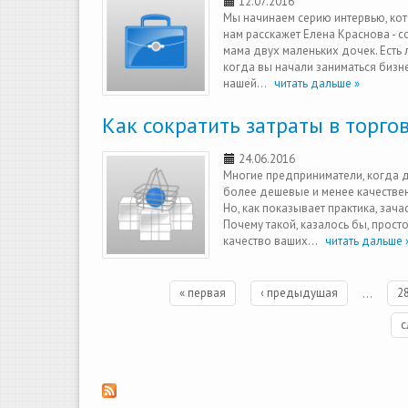
12.07.2016
Мы начинаем серию интервью, кот
нам расскажет Елена Краснова - с
мама двух маленьких дочек. Есть л
когда вы начали заниматься бизн
нашей...
читать дальше »
Как сократить затраты в торгов
24.06.2016
Многие предприниматели, когда 
более дешевые и менее качествен
Но, как показывает практика, зач
Почему такой, казалось бы, прост
качество ваших...
читать дальше 
Страницы
« первая
‹ предыдущая
…
2
с