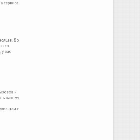
на сервисе
есяцев. До
ию со
 у вас
вызовов и
ть, какому
клиентам с