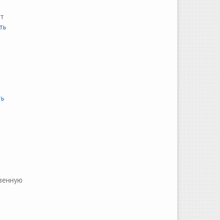
ет
ть
ь
твенную