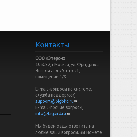
Контакты
ООО «Этерон»
105082, г.Москва, ул. Фридриха
Энгельса, д.75, стр.21,
помещение 1/8
E-mail (вопросы по системе,
служба поддержки):
support@bigbird.ru
(link sends e-mail)
E-mail (прочие вопросы):
info@bigbird.ru
(link sends e-mail)
Мы будем рады ответить на
любые ваши вопросы. Вы можете