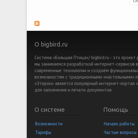
сл
О bigbird.ru
Система «Большая Птица»/ bigbird.ru - это проек
мы занимаемся разработкой интернет-сервисов в
современные технологии и создаём функциональ
возможностям с традиционными «настольными» п
«Этерон» является популярный интернет-портал «
для заполнения и печати документов.
О системе
Помощь
Возможности
Начало работы
Тарифы
Частые вопросы