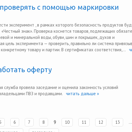
т проверять с помощью маркировки
сти эксперимент , в рамках которого безопасность продуктов буд
 «Честный знак». Проверка коснется товаров, подлежащих обязат
евой и минеральной воды, обуви, шин и покрышек, духов и
ая цель эксперимента — проверить, правильно ли система привязы
онкретному товару и партии. В сертификатах соответствия,...
чи
работать оферту
 служба провела заседание и оценила законность условий
 владельцами ПВЗ и продавцами.
читать дальше »
5
6
7
8
9
10
11
12
13
…