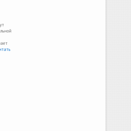
ут
ельной
вает
тать