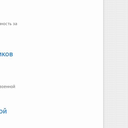
нность за
иков
 военной
ой