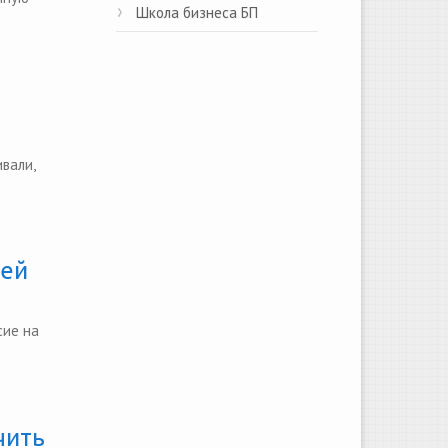
Школа бизнеса БП
вали,
лей
сие на
чить