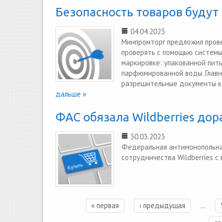
Безопасность товаров буду
04.04.2023
Минпромторг предложил прове
проверять с помощью системы
маркировке: упакованной пить
парфюмированной воды. Главн
разрешительные документы к к
дальше »
ФАС обязала Wildberries до
30.03.2023
Федеральная антимонопольная
сотрудничества Wildberries с
« первая
‹ предыдущая
…
Страницы