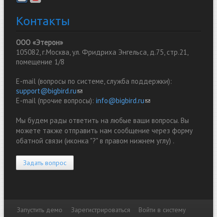
Контакты
ООО «Этерон»
105082, г.Москва, ул. Фридриха Энгельса, д.75, стр.21,
помещение 1/8
E-mail (вопросы по системе, служба поддержки):
support@bigbird.ru
(link sends e-mail)
E-mail (прочие вопросы):
info@bigbird.ru
(link sends e-mail)
Мы будем рады ответить на любые ваши вопросы. Вы
можете также отправить нам сообщение через форму
обатной связи (иконка "?" в правом нижнем углу) .
Задать вопрос
Запустить демо
Зарегистрироваться
Войти в систему