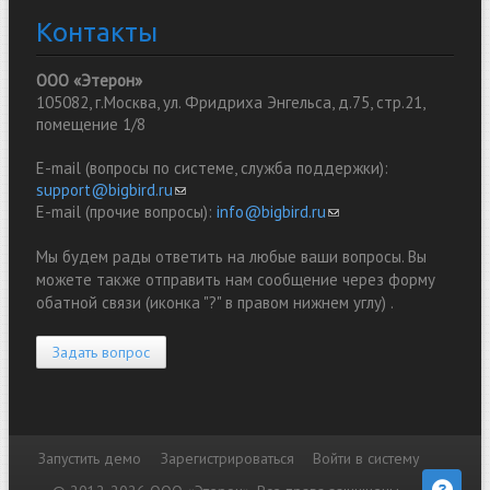
Контакты
ООО «Этерон»
105082, г.Москва, ул. Фридриха Энгельса, д.75, стр.21,
помещение 1/8
E-mail (вопросы по системе, служба поддержки):
support@bigbird.ru
(link sends e-mail)
E-mail (прочие вопросы):
info@bigbird.ru
(link sends e-mail)
Мы будем рады ответить на любые ваши вопросы. Вы
можете также отправить нам сообщение через форму
обатной связи (иконка "?" в правом нижнем углу) .
Задать вопрос
Запустить демо
Зарегистрироваться
Войти в систему