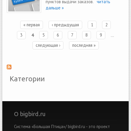
пунктов выдачи заказов.
читать
дальше »
« первая
‹ предыдущая
1
2
Страницы
3
4
5
6
7
8
9
…
следующая ›
последняя »
Категории
О bigbird.ru
Система «Большая Птица»/ bigbird.ru - это проект