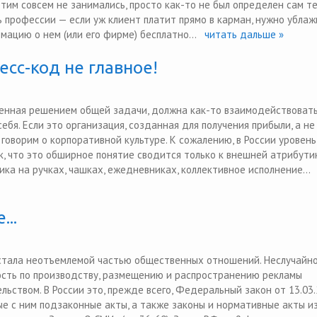
им совсем не занимались, просто как-то не был определен сам те
ть профессии — если уж клиент платит прямо в карман, нужно ублаж
мацию о нем (или его фирме) бесплатно...
читать дальше »
есс-код не главное!
енная решением общей задачи, должна как-то взаимодействовать
бя. Если это организация, созданная для получения прибыли, а не
оворим о корпоративной культуре. К сожалению, в России уровень
, что это обширное понятие сводится только к внешней атрибути
ка на ручках, чашках, ежедневниках, коллективное исполнение...
ч
..
стала неотъемлемой частью общественных отношений. Неслучайно
сть по производству, размещению и распространению рекламы
ьством. В России это, прежде всего, Федеральный закон от 13.03
ые с ним подзаконные акты, а также законы и нормативные акты и