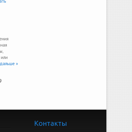
ать
ения
тная
ы,
 или
дальше »
9
Контакты