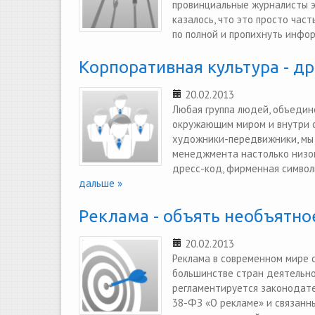
провинциальные журналисты эт
казалось, что это просто час
по полной и пропихнуть инфор
Корпоративная культура - др
20.02.2013
Любая группа людей, объедин
окружающим миром и внутри се
художники-передвижники, мы г
менеджмента настолько низок
дресс-код, фирменная символи
дальше »
Реклама - объять необъятное.
20.02.2013
Реклама в современном мире 
большинстве стран деятельно
регламентируется законодател
38-ФЗ «О рекламе» и связанн