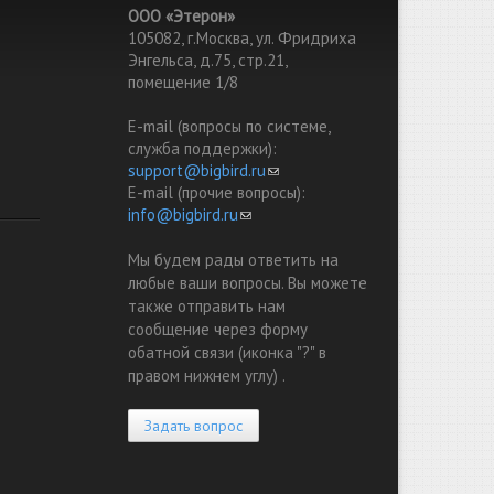
ООО «Этерон»
105082, г.Москва, ул. Фридриха
Энгельса, д.75, стр.21,
помещение 1/8
E-mail (вопросы по системе,
служба поддержки):
support@bigbird.ru
(link sends e-mail)
E-mail (прочие вопросы):
info@bigbird.ru
(link sends e-mail)
Мы будем рады ответить на
любые ваши вопросы. Вы можете
также отправить нам
сообщение через форму
обатной связи (иконка "?" в
правом нижнем углу) .
Задать вопрос