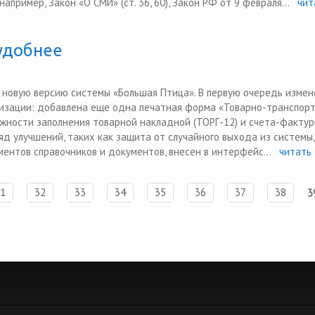
апример, Закон «О СМИ» (ст. 36, 60), Закон РФ от 9 февраля...
чит
удобнее
 новую версию системы «Большая Птица». В первую очередь измен
изации: добавлена еще одна печатная форма «Товарно-транспор
жности заполнения товарной накладной (ТОРГ-12) и счета-фактур
яд улучшений, таких как защита от случайного выхода из системы,
ентов справочников и документов, внесен в интерфейс...
читать 
1
32
33
34
35
36
37
38
3