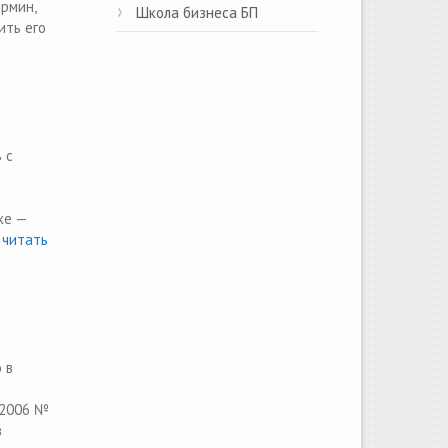
рмин,
Школа бизнеса БП
ить его
 с
ке —
итать
 в
.2006 №
з