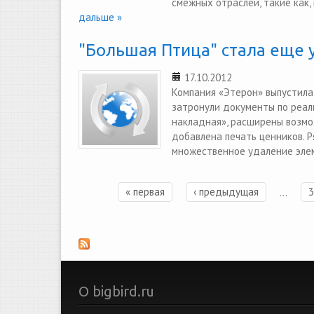
смежных отраслей, такие как, н
дальше »
"Большая Птица" стала еще 
17.10.2012
Компания «Этерон» выпустила
затронули документы по реал
накладная», расширены возмо
добавлена печать ценников. Р
множественное удаление элем
« первая
‹ предыдущая
…
3
Страницы
О bigbird.ru