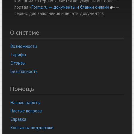
компании «Этерон» является популярный интернет-
портал «
Formz.ru — документы и бланки онлайн
(link is
» —
cервис для заполнения и печати документов.
external)
О системе
Возможности
Тарифы
Отзывы
Безопасность
Помощь
Начало работы
Частые вопросы
Справка
Контакты поддержки