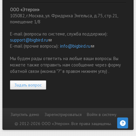
ООО «Этерон»
105082, г.Москва, ул. Фридриха Энгельса, д.75, стр.21,
помещение 1/8
E-mail (вопросы по системе, служба поддержки):
support@bigbird.ru
(link sends e-mail)
E-mail (прочие вопросы):
info@bigbird.ru
(link sends e-mail)
Мы будем рады ответить на любые ваши вопросы. Вы
можете также отправить нам сообщение через форму
обатной связи (иконка "?" в правом нижнем углу) .
Задать вопрос
Запустить демо
Зарегистрироваться
Войти в систему
Дополнительные ссылки
© 2012-2026 ООО «Этерон». Все права защищены.