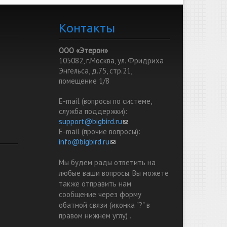
Контакты
ООО «Этерон»
105082, г.Москва, ул. Фридриха
Энгельса, д.75, стр.21,
помещение 1/8
E-mail (вопросы по системе,
служба поддержки):
support@bigbird.ru
(link sends e-mail)
E-mail (прочие вопросы):
info@bigbird.ru
(link sends e-mail)
Мы будем рады ответить на
любые ваши вопросы. Вы можете
также отправить нам
сообщение через форму
обатной связи (иконка "?" в
правом нижнем углу) .