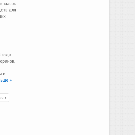
в, масок
дств для
щих
 года.
оранов,
м и
ьше »
я ›