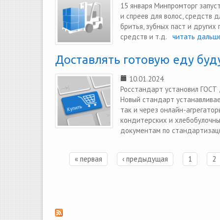
15 января Минпромторг запус
и спреев для волос, средств 
бритья, зубных паст и других
средств и т.д.
читать дальше
Доставлять готовую еду буд
10.01.2024
Росстандарт установил ГОСТ 
Новый стандарт устанавливае
так и через онлайн-агрегатор
кондитерских и хлебобулочны
документам по стандартизации
« первая
‹ предыдущая
1
2
Страницы