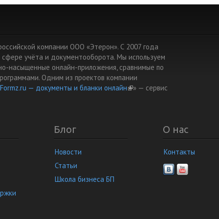
т российской компании ООО «Этерон». С 2007 года
 сфере учёта и документооборота. Мы используем
но-насыщенные онлайн-приложения, сравнимые по
рограммами. Одним из проектов компании
Formz.ru — документы и бланки онлайн
(link is external)
» — cервис
Блог
О нас
Новости
Контакты
Статьи
Школа бизнеса БП
ержки