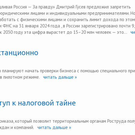
ливая Россия — За правду» Дмитрий Гусев предложил запретить
 юридическими лицами и индивидуальными предпринимателями. Но
аботать с физическими лицами и сохранить лимит дохода по этом
 ФНС на 31 января 2024 года , в России зарегистрировано почти 9
к 2030 году эта цифра вырастет до 15–20 млн человек — это...
чи
станционно
ы планируют начать проверки бизнеса с помощью специального пр
 в пилотном режиме.
читать дальше »
туп к налоговой тайне
риказа, который позволит территориальным органам Роструда пол
ждан и компаний.
читать дальше »