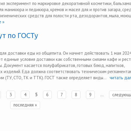
тил эксперимент по маркировке декоративной косметики, бальзамо
для маникюра и педикюра, кремов и масел для и против загара, сре
 гигиенических средств для полости рта, дезодорантов, мыла, мою
 »
ут по ГОСТу
для доставки еды из общепита. Он начнет действовать 1 мая 2024
т единые условия доставки как собственными силами кафе и рест
ы. Документ касается полуфабрикатов, готовых блюд, напитков,
х изделий. Еда должна соответствовать техническим регламента
 (ТУ, СТО, ТК и ТТК). ГОСТ также определяет виды...
читать дал
3
4
5
6
7
8
9
…
следующа
последняя »