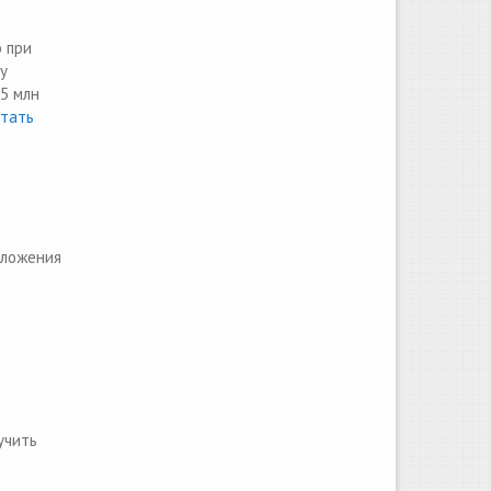
 при
у
,5 млн
тать
иложения
учить