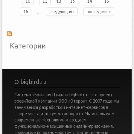
10
11
12
13
14
15
16
…
следующая ›
последняя »
Категории
О bigbird.ru
Система «Большая Птица»/ bigbird.ru - это проект
российской компании ООО «Этерон». С 2007 года мы
занимаемся разработкой интернет-сервисов в
сфере учёта и документооборота. Мы используем
современные технологии и создаём
функционально-насыщенные онлайн-приложения,
сравнимые по возможностям с традиционными