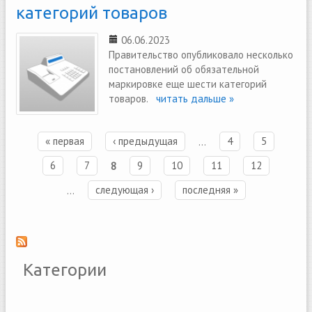
категорий товаров
06.06.2023
Правительство опубликовало несколько
постановлений об обязательной
маркировке еще шести категорий
товаров.
читать дальше »
« первая
‹ предыдущая
…
4
5
Страницы
6
7
8
9
10
11
12
…
следующая ›
последняя »
Категории