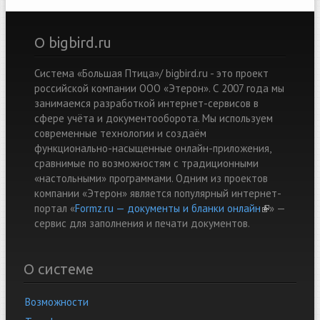
О bigbird.ru
Система «Большая Птица»/ bigbird.ru - это проект
российской компании ООО «Этерон». С 2007 года мы
занимаемся разработкой интернет-сервисов в
сфере учёта и документооборота. Мы используем
современные технологии и создаём
функционально-насыщенные онлайн-приложения,
сравнимые по возможностям с традиционными
«настольными» программами. Одним из проектов
компании «Этерон» является популярный интернет-
портал «
Formz.ru — документы и бланки онлайн
(link is
» —
cервис для заполнения и печати документов.
external)
О системе
Возможности