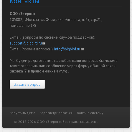
Контакты
ООО «Этерон»
105082, г.Москва, ул. Фридриха Энгельса, д.75, стр.21,
помещение 1/8
E-mail (вопросы по системе, служба поддержки):
support@bigbird.ru
(link sends e-mail)
E-mail (прочие вопросы):
info@bigbird.ru
(link sends e-mail)
Мы будем рады ответить на любые ваши вопросы. Вы можете
также отправить нам сообщение через форму обатной связи
(иконка "?" в правом нижнем углу) .
Задать вопрос
Запустить демо
Зарегистрироваться
Войти в систему
Дополнительные ссылки
© 2012-2026 ООО «Этерон». Все права защищены.