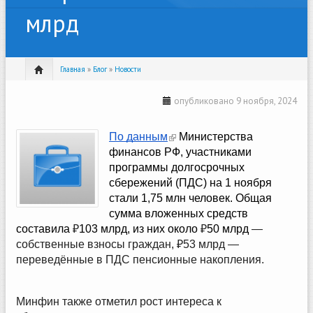
млрд
Главная
»
Блог
»
Новости
опубликовано 9 ноября, 2024
(link is external)
По данным
Министерства
финансов РФ, участниками
программы долгосрочных
сбережений (ПДС) на 1 ноября
стали 1,75 млн человек. Общая
сумма вложенных средств
составила
₽
103 млрд, из них около
₽
50 млрд
—
собственные взносы граждан, ₽53 млрд —
переведённые в ПДС пенсионные накопления.
Минфин также отметил рост интереса к