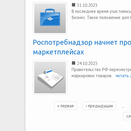
31.10.2023
В последнее время участилис
бизнес. Такое положение дел
Роспотребнадзор начнет про
маркетплейсах
24.10.2023
Правительство РФ пересмотре
маркировки товаров.
читать 
« первая
‹ предыдущая
…
Страницы
сл