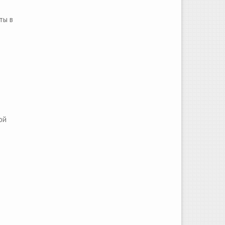
ты в
ой