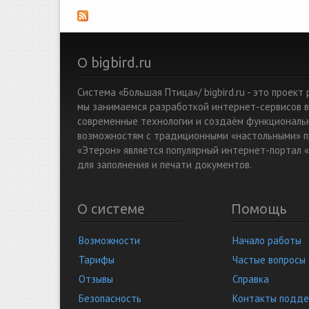
О bigbird.ru
Система «Большая Птица»/ bigbird.ru - это проек
мы занимаемся разработкой интернет-сервисов в
современные технологии и создаём функциональ
возможностям с традиционными «настольными» п
«Этерон» является популярный интернет-портал «
для заполнения и печати документов.
О системе
Помощь
Возможности
Начало работы
Тарифы
Частые вопросы
Отзывы
Справка
Безопасность
Контакты подд