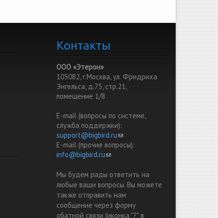
Контакты
ООО «Этерон»
105082, г.Москва, ул. Фридриха
Энгельса, д.75, стр.21,
помещение 1/8
E-mail (вопросы по системе,
служба поддержки):
support@bigbird.ru
(link sends e-mail)
E-mail (прочие вопросы):
info@bigbird.ru
(link sends e-mail)
Мы будем рады ответить на
любые ваши вопросы. Вы можете
также отправить нам
сообщение через форму
обатной связи (иконка "?" в