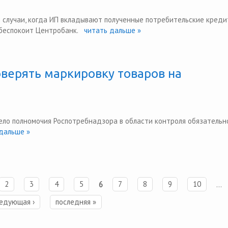
ь случаи, когда ИП вкладывают полученные потребительские креди
 беспокоит Центробанк.
читать дальше »
верять маркировку товаров на
ло полномочия Роспотребнадзора в области контроля обязательн
дальше »
2
3
4
5
6
7
8
9
10
…
едующая ›
последняя »