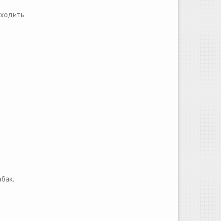
оходить
бак.