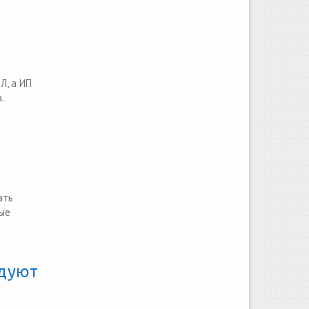
Л, а ИП
.
ать
рые
одуют