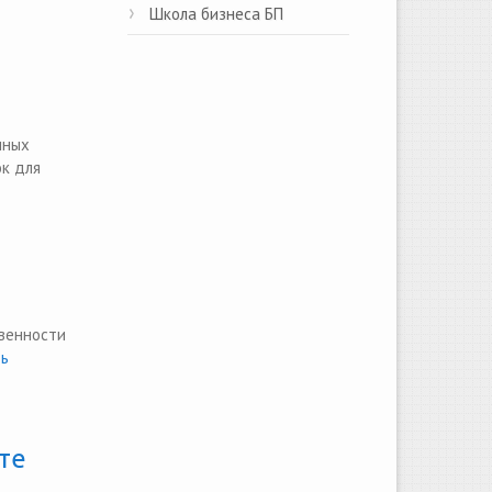
Школа бизнеса БП
чных
ок для
твенности
ь
те