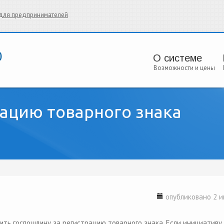
и для предпринимателей
О системе
Возможности и цены
ацию товарного знака
опубликовано 2 и
xternal)
ить госпошлину за регистрацию товарного знака. Если инициативу