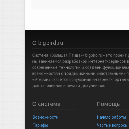
О bigbird.ru
Система «Большая Птица»/ bigbird.ru - это проек
мы занимаемся разработкой интернет-сервисов в
современные технологии и создаём функциональ
возможностям с традиционными «настольными» п
«Этерон» является популярный интернет-портал «
для заполнения и печати документов.
О системе
Помощь
Возможности
Начало работы
Тарифы
Частые вопросы