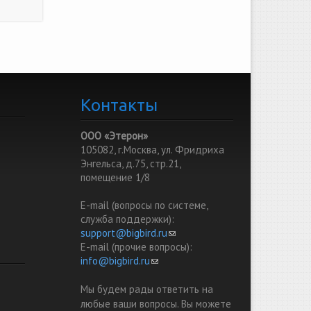
Контакты
ООО «Этерон»
105082, г.Москва, ул. Фридриха
Энгельса, д.75, стр.21,
помещение 1/8
E-mail (вопросы по системе,
служба поддержки):
support@bigbird.ru
(link sends e-mail)
E-mail (прочие вопросы):
info@bigbird.ru
(link sends e-mail)
Мы будем рады ответить на
любые ваши вопросы. Вы можете