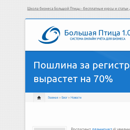
Школа бизнеса Большой Птицы - бесплатные курсы и стать
Пошлина за регистр
вырастет на 70%
Главная
»
Блог
»
Новости
Роспатент
планирует
(link is e
увелич