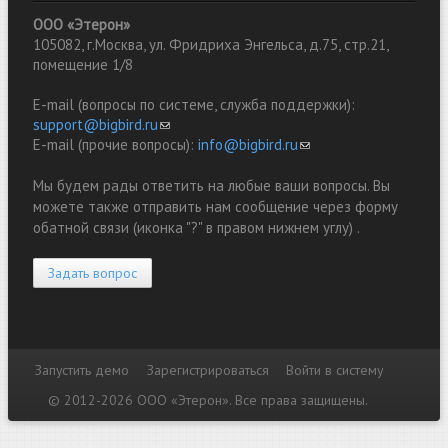
ООО «Этерон»
105082, г.Москва, ул. Фридриха Энгельса, д.75, стр.21,
помещение 1/8
E-mail (вопросы по системе, служба поддержки):
support@bigbird.ru
(link sends e-mail)
E-mail (прочие вопросы):
info@bigbird.ru
(link sends e-mail)
Мы будем рады ответить на любые ваши вопросы. Вы
можете также отправить нам сообщение через форму
обатной связи (иконка "?" в правом нижнем углу) .
Задать вопрос
Запустить демо
Зарегистрироваться
Войти в систему
Дополнительные ссылки
© 2012-2026 ООО «Этерон». Все права защищены.