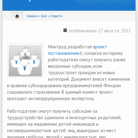
Главная
»
Блог
»
Новости
опубликовано 17 августа, 2021
Минтруд разработал
проект
постановления
(link is external)
, согласно которому
работодатели смогут получить ранее
введенные субсидии, если
трудоустроят граждан из новых
категорий. Документ внесет изменения
в правила субсидирования предпринимателей Фондом
социального страхования. В данный момент проект
проходит антикоррупционную экспертизу.
Работодатели смогут получить субсидии за
трудоустройство одиноких и многодетных родителей,
имеющих на иждивении детей-инвалидов и
несовершеннолетних детей; лиц, вышедших из мест
лишения свободы; людей с инвалидностью; лиц,