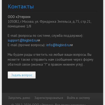
Контакты
ООО «Этерон»
105082, г.Москва, ул. Фридриха Энгельса, д.75, стр.21,
помещение 1/8
E-mail (вопросы по системе, служба поддержки):
support@bigbird.ru
(link sends e-mail)
E-mail (прочие вопросы):
info@bigbird.ru
(link sends e-mail)
Мы будем рады ответить на любые ваши вопросы. Вы
можете также отправить нам сообщение через форму
обатной связи (иконка "?" в правом нижнем углу) .
Задать вопрос
Запустить демо
Зарегистрироваться
Войти в систему
© 2012-2026 ООО «Этерон». Все права защищены.