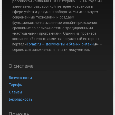
российской компании ООО «Этерон». С 2007 года мы
занимаемся разработкой интернет-сервисов в
сфере учёта и документооборота. Мы используем
современные технологии и создаём
функционально-насыщенные онлайн-приложения,
сравнимые по возможностям с традиционными
«настольными» программами. Одним из проектов
компании «Этерон» является популярный интернет-
портал «
Formz.ru — документы и бланки онлайн
(link is
» —
cервис для заполнения и печати документов.
external)
О системе
Возможности
Тарифы
Отзывы
Безопасность
Помощь